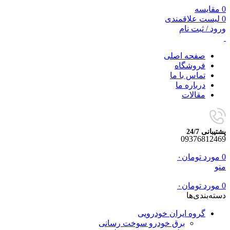
0
مقایسه
0
لیست علاقمندی
ورود / ثبت نام
صفحه اصلی
فروشگاه
تماس با ما
درباره ما
مقالات
پشتیبانی 24/7
09376812469
0
مورد
تومان
۰
منو
0
مورد
تومان
۰
دسته‌بندی‌ها
گروه ایران خودرویی
برق خودرو سوخت رسانی