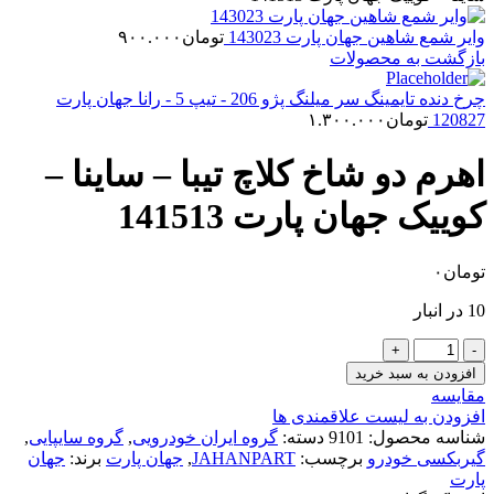
وایر شمع شاهین جهان پارت 143023
تومان
۹۰۰.۰۰۰
بازگشت به محصولات
چرخ دنده تایمینگ سر میلنگ پژو 206 - تیپ 5 - رانا جهان پارت
120827
تومان
۱.۳۰۰.۰۰۰
اهرم دو شاخ کلاچ تیبا – ساینا –
کوییک جهان پارت 141513
تومان
۰
10 در انبار
اهرم
دو
افزودن به سبد خرید
شاخ
مقایسه
کلاچ
افزودن به لیست علاقمندی ها
تیبا
شناسه محصول:
9101
دسته:
گروه ایران خودرویی
,
گروه سایپایی
,
-
گیربکسی خودرو
برچسب:
JAHANPART
,
جهان پارت
برند:
جهان
ساینا
پارت
-