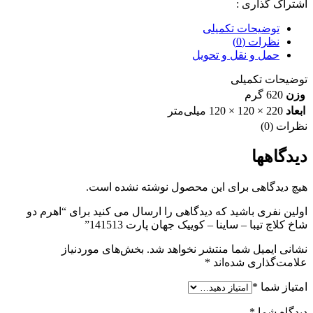
اشتراک گذاری :
کوییک
جهان
توضیحات تکمیلی
پارت
نظرات (0)
141513
حمل و نقل و تحویل
عدد
توضیحات تکمیلی
وزن
620 گرم
ابعاد
220 × 120 × 120 میلی‌متر
نظرات (0)
دیدگاهها
هیچ دیدگاهی برای این محصول نوشته نشده است.
اولین نفری باشید که دیدگاهی را ارسال می کنید برای “اهرم دو
شاخ کلاچ تیبا – ساینا – کوییک جهان پارت 141513”
نشانی ایمیل شما منتشر نخواهد شد.
بخش‌های موردنیاز
علامت‌گذاری شده‌اند
*
امتیاز شما
*
دیدگاه شما
*