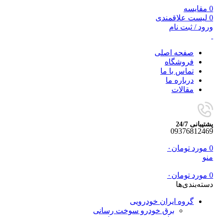
0
مقایسه
0
لیست علاقمندی
ورود / ثبت نام
صفحه اصلی
فروشگاه
تماس با ما
درباره ما
مقالات
پشتیبانی 24/7
09376812469
0
مورد
تومان
۰
منو
0
مورد
تومان
۰
دسته‌بندی‌ها
گروه ایران خودرویی
برق خودرو سوخت رسانی