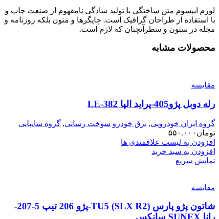
لورم ایپسوم متن ساختگی با تولید سادگی نامفهوم از صنعت چاپ و
با استفاده از طراحان گرافیک است. چاپگرها و متون بلکه روزنامه و
مجله در ستون و سطرآنچنان که لازم است.
محصولات مشابه
مقایسه
رله دوبل پژو405-پراید الپا LE-382
گروه ایران خودرویی
,
برق خودرو سوخت رسانی
,
گروه سایپایی
تومان
۵۵۰.۰۰۰
افزودن به لیست علاقمندی ها
افزودن به سبد خرید
نمایش سریع
مقایسه
شاتون پژو پارس (SLX R2) TU5-پژو 206 تیپ 5-207-
رانا SUNEX سانکس