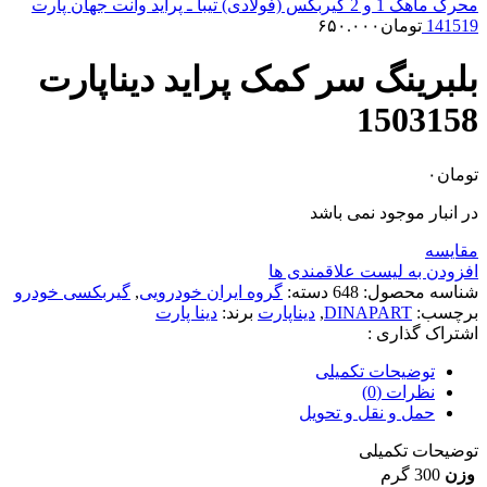
محرک ماهک 1 و 2 گیربکس (فولادی) تیبا ـ پراید وانت جهان پارت
141519
تومان
۶۵۰.۰۰۰
بلبرینگ سر کمک پراید دیناپارت
1503158
تومان
۰
در انبار موجود نمی باشد
مقایسه
افزودن به لیست علاقمندی ها
شناسه محصول:
648
دسته:
گروه ایران خودرویی
,
گیربکسی خودرو
برچسب:
DINAPART
,
دیناپارت
برند:
دینا پارت
اشتراک گذاری :
توضیحات تکمیلی
نظرات (0)
حمل و نقل و تحویل
توضیحات تکمیلی
وزن
300 گرم