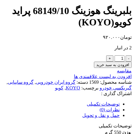
بلبرینگ هوزینگ 68149/10 پراید
کویو(KOYO)
تومان
۹۲۰.۰۰۰
2 در انبار
بلبرینگ
هوزینگ
افزودن به سبد خرید
68149/10
مقایسه
پراید
افزودن به لیست علاقمندی ها
کویو(KOYO)
شناسه محصول:
1569
دسته:
گروه ایران خودرویی
,
گروه سایپایی
,
عدد
گیربکسی خودرو
برچسب:
KOYO
,
کویو
اشتراک گذاری :
توضیحات تکمیلی
نظرات (0)
حمل و نقل و تحویل
توضیحات تکمیلی
وزن
550 گرم