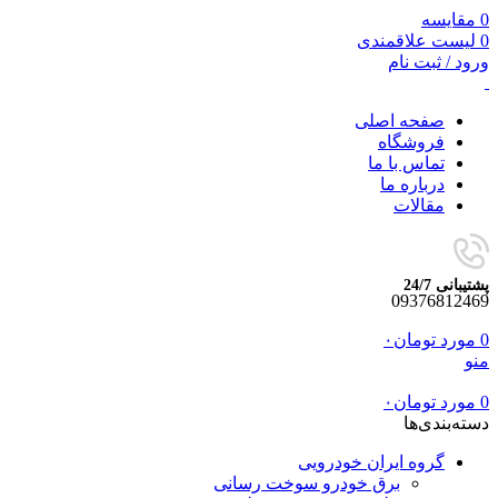
0
مقایسه
0
لیست علاقمندی
ورود / ثبت نام
صفحه اصلی
فروشگاه
تماس با ما
درباره ما
مقالات
پشتیبانی 24/7
09376812469
0
مورد
تومان
۰
منو
0
مورد
تومان
۰
دسته‌بندی‌ها
گروه ایران خودرویی
برق خودرو سوخت رسانی