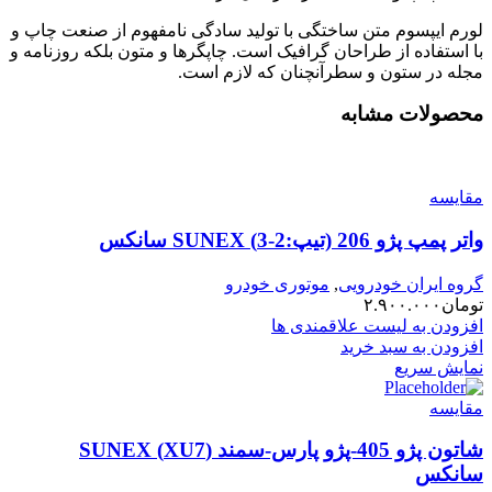
لورم ایپسوم متن ساختگی با تولید سادگی نامفهوم از صنعت چاپ و
با استفاده از طراحان گرافیک است. چاپگرها و متون بلکه روزنامه و
مجله در ستون و سطرآنچنان که لازم است.
محصولات مشابه
مقایسه
واتر پمپ پژو 206 (تیپ:2-3) SUNEX سانکس
گروه ایران خودرویی
,
موتوری خودرو
تومان
۲.۹۰۰.۰۰۰
افزودن به لیست علاقمندی ها
افزودن به سبد خرید
نمایش سریع
مقایسه
شاتون پژو 405-پژو پارس-سمند (XU7) SUNEX
سانکس