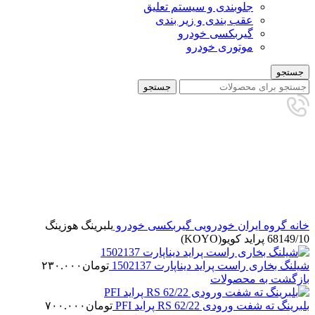
جلوبندی و سیستم تعلیق
عقب بندی و زیر بندی
گیربکسی خودرو
موتوری خودرو
جستجو
جستجو
برای بزرگنمایی کلیک کنید
خانه
گروه ایران خودرویی
گیربکسی خودرو
بلبرینگ هوزینگ
68149/10 پراید کویو(KOYO)
شیلنگ بخاری راست پراید دیناپارت 1502137
تومان
۲۳۰.۰۰۰
بازگشت به محصولات
بلبرینگ ته شفت ورودی RS 62/22 پراید PFI
تومان
۷۰۰.۰۰۰