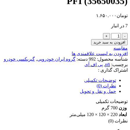
PFI (35650035)
تومان
۱.۶۵۰.۰۰۰
7 در انبار
بلبرینگ
چرخ
افزودن به سبد خرید
جلو
مقایسه
طرح
افزودن به لیست علاقمندی ها
جدید
شناسه محصول:
992
دسته:
گروه ایران خودرویی
,
گیربکسی خودرو
پراید
برچسب:
pfi
,
پی اف آی
PFI
اشتراک گذاری :
(35650035)
عدد
توضیحات تکمیلی
نظرات (0)
حمل و نقل و تحویل
توضیحات تکمیلی
وزن
700 گرم
ابعاد
220 × 120 × 120 میلی‌متر
نظرات (0)