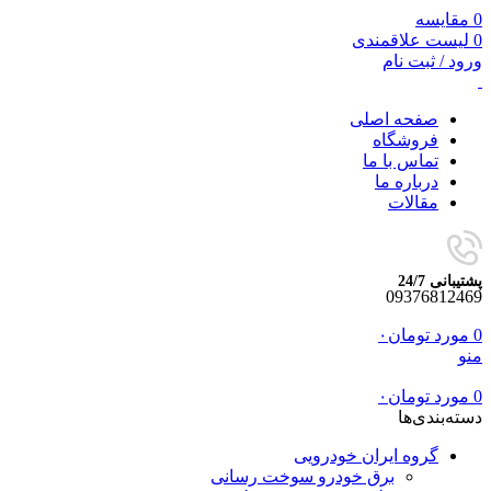
0
مقایسه
0
لیست علاقمندی
ورود / ثبت نام
صفحه اصلی
فروشگاه
تماس با ما
درباره ما
مقالات
پشتیبانی 24/7
09376812469
0
مورد
تومان
۰
منو
0
مورد
تومان
۰
دسته‌بندی‌ها
گروه ایران خودرویی
برق خودرو سوخت رسانی