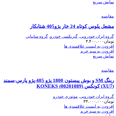
نمایش سریع
مقایسه
مشعل پلوس کوتاه 24 خار پژو405 شتابکار
گروه ایران خودرویی
,
گیربکسی خودرو
,
گروه سایپایی
تومان
۳.۴۰۰.۰۰۰
افزودن به لیست علاقمندی ها
افزودن به سبد خرید
نمایش سریع
مقایسه
رینگ SM و بوش پیستون 1800 پژو 405-پژو پارس-سمند
(XU7) کونکس KONEKS (00201089)
گروه ایران خودرویی
,
موتوری خودرو
تومان
۳۳.۰۰۰.۰۰۰
افزودن به لیست علاقمندی ها
افزودن به سبد خرید