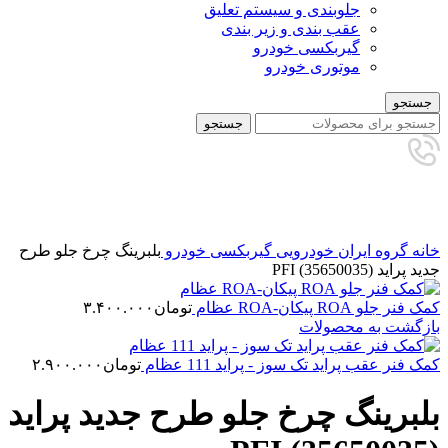
جلوبندی و سیستم تعلیق
عقب بندی و زیر بندی
گیربکسی خودرو
موتوری خودرو
جستجو
جستجو
برای بزرگنمایی کلیک کنید
خانه
گروه ایران خودرویی
گیربکسی خودرو
بلبرینگ چرخ جلو طرح
جدید پراید PFI (35650035)
کمک فنر جلو ROA پیکان-ROA عظام
تومان
۳.۴۰۰.۰۰۰
بازگشت به محصولات
کمک فنر عقب پراید تک سوز - پراید 111 عظام
تومان
۲.۹۰۰.۰۰۰
بلبرینگ چرخ جلو طرح جدید پراید