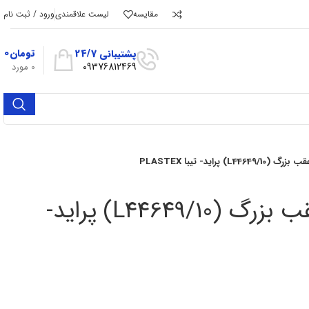
مقایسه
لیست علاقمندی
ورود / ثبت نام
تومان
۰
پشتیبانی 24/7
09376812469
0
مورد
L4) پراید- تیبا PLASTEX
بلبرینگ چرخ عقب بزرگ (L44649/10) پراید-