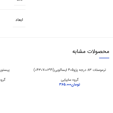
ابعاد
محصولات مشابه
ترموستات 83 درجه پژو405 ایساکویی(0430700299)
پیستون سایز 25 پر
گروه سایپایی
گروه
تومان
۳۶۵.۰۰۰