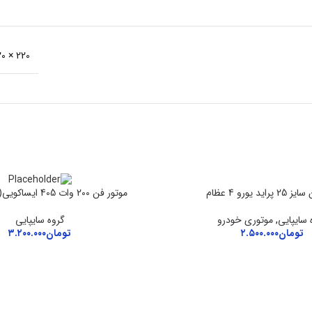
220 × 120 × 120 میلی‌متر
اید یورو 4 عظام
موتور فن 200 وات 405 ایساکویی(1010102399)
 سایپایی
,
موتوری خودرو
گروه سایپایی
تومان
۲.۵۰۰.۰۰۰
تومان
۳.۲۰۰.۰۰۰