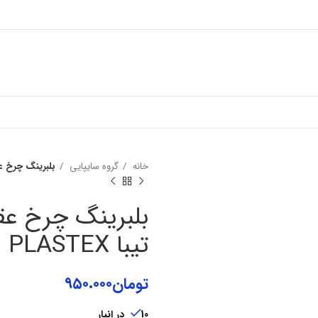
خانه
گروه سایپایی
بلبرینگ چرخ عقب بزرگ (4649/10
تیبا PLASTEX
تومان
۹۵۰.۰۰۰
10 در انبار