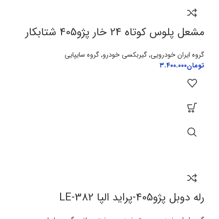
مشعل پلوس کوتاه 24 خار پژو405 شتابکار
گروه ایران خودرویی
,
گیربکسی خودرو
,
گروه سایپایی
تومان
۳.۴۰۰.۰۰۰
رله دوبل پژو405-پراید الپا LE-382