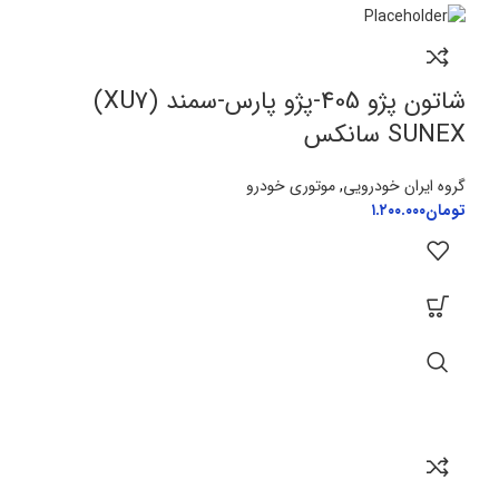
شاتون پژو 405-پژو پارس-سمند (XU7)
SUNEX سانکس
گروه ایران خودرویی
,
موتوری خودرو
تومان
۱.۲۰۰.۰۰۰