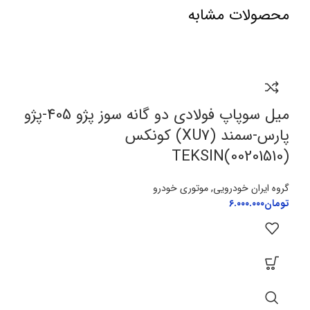
محصولات مشابه
میل سوپاپ فولادی دو گانه سوز پژو 405-پژو
پارس-سمند (XU7) کونکس
TEKSIN(00201510)
گروه ایران خودرویی
,
موتوری خودرو
تومان
۶.۰۰۰.۰۰۰