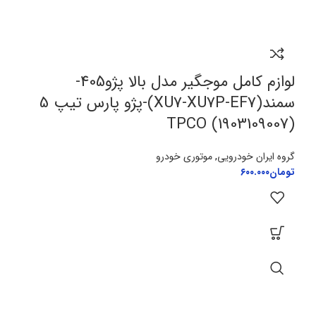
لوازم کامل موجگیر مدل بالا پژو405-
سمند(XU7-XU7P-EF7)-پژو پارس تیپ 5
TPCO (1903109007)
گروه ایران خودرویی
,
موتوری خودرو
تومان
۶۰۰.۰۰۰