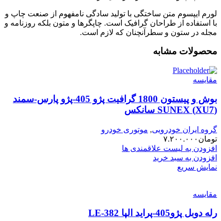
لورم ایپسوم متن ساختگی با تولید سادگی نامفهوم از صنعت چاپ و
با استفاده از طراحان گرافیک است. چاپگرها و متون بلکه روزنامه و
مجله در ستون و سطرآنچنان که لازم است.
محصولات مشابه
مقایسه
بوش و پیستون 1800 گرافیت پژو 405-پژو پارس-سمند
(XU7) SUNEX سانکس
گروه ایران خودرویی
,
موتوری خودرو
تومان
۷.۲۰۰.۰۰۰
افزودن به لیست علاقمندی ها
افزودن به سبد خرید
نمایش سریع
مقایسه
رله دوبل پژو405-پراید الپا LE-382