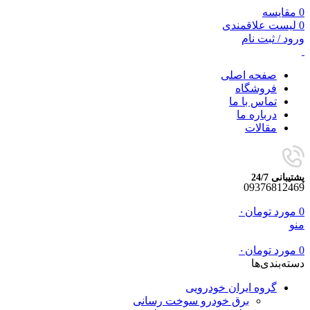
0
مقایسه
0
لیست علاقمندی
ورود / ثبت نام
صفحه اصلی
فروشگاه
تماس با ما
درباره ما
مقالات
پشتیبانی 24/7
09376812469
0
مورد
تومان
۰
منو
0
مورد
تومان
۰
دسته‌بندی‌ها
گروه ایران خودرویی
برق خودرو سوخت رسانی