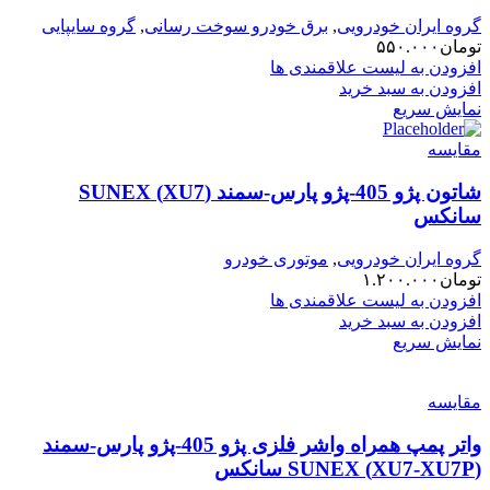
گروه ایران خودرویی
,
برق خودرو سوخت رسانی
,
گروه سایپایی
تومان
۵۵۰.۰۰۰
افزودن به لیست علاقمندی ها
افزودن به سبد خرید
نمایش سریع
مقایسه
شاتون پژو 405-پژو پارس-سمند (XU7) SUNEX
سانکس
گروه ایران خودرویی
,
موتوری خودرو
تومان
۱.۲۰۰.۰۰۰
افزودن به لیست علاقمندی ها
افزودن به سبد خرید
نمایش سریع
مقایسه
واتر پمپ همراه واشر فلزی پژو 405-پژو پارس-سمند
(XU7-XU7P) SUNEX سانکس