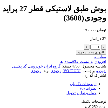
بوش طبق لاستیکی قطر 27 پراید
وجودی(3608)
تومان
۱۷۰.۰۰۰
27 در انبار
بوش
طبق
افزودن به سبد خرید
لاستیکی
مقایسه
قطر
افزودن به لیست علاقمندی ها
27
شناسه محصول:
4758
دسته:
گروه ایران خودرویی
,
گیربکسی
پراید
خودرو
برچسب:
VOJOUDI
,
وجودی
برند:
وجودی
وجودی(3608)
اشتراک گذاری :
عدد
توضیحات تکمیلی
نظرات (0)
حمل و نقل و تحویل
توضیحات تکمیلی
وزن
250 گرم