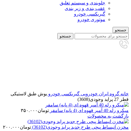
جلوبندی و سیستم تعلیق
عقب بندی و زیر بندی
گیربکسی خودرو
موتوری خودرو
جستجو
جستجو
برای بزرگنمایی کلیک کنید
خانه
گروه ایران خودرویی
گیربکسی خودرو
بوش طبق لاستیکی
قطر 27 پراید وجودی(3608)
میکرو رله 40 آمپر قهوه ای (4 پایه) سامفر
تومان
۳۵۰.۰۰۰
بازگشت به محصولات
مخزن انبساط پیچی طرح جدید پراید وجودی(36102)
تومان
۲۰۰.۰۰۰