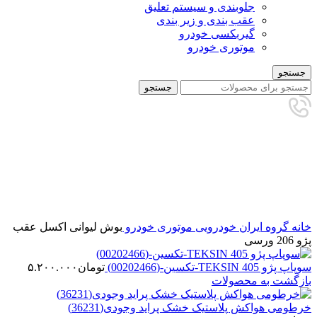
جلوبندی و سیستم تعلیق
عقب بندی و زیر بندی
گیربکسی خودرو
موتوری خودرو
جستجو
جستجو
برای بزرگنمایی کلیک کنید
خانه
گروه ایران خودرویی
موتوری خودرو
بوش لیوانی اکسل عقب
پژو 206 ورسی
سوپاپ پژو 405 TEKSIN-تکسین-(00202466)
تومان
۵.۲۰۰.۰۰۰
بازگشت به محصولات
خرطومی هواکش پلاستیک خشک پراید وجودی(36231)