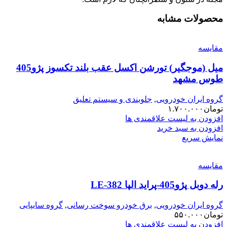
محصولات مشابه
مقایسه
میل (موجگیر) تورشن اکسل عقب بلند تکسوز پژو405
طوس مشهد
گروه ایران خودرویی
,
جلوبندی و سیستم تعلیق
تومان
۱.۷۰۰.۰۰۰
افزودن به لیست علاقمندی ها
افزودن به سبد خرید
نمایش سریع
مقایسه
رله دوبل پژو405-پراید الپا LE-382
گروه ایران خودرویی
,
برق خودرو سوخت رسانی
,
گروه سایپایی
تومان
۵۵۰.۰۰۰
افزودن به لیست علاقمندی ها