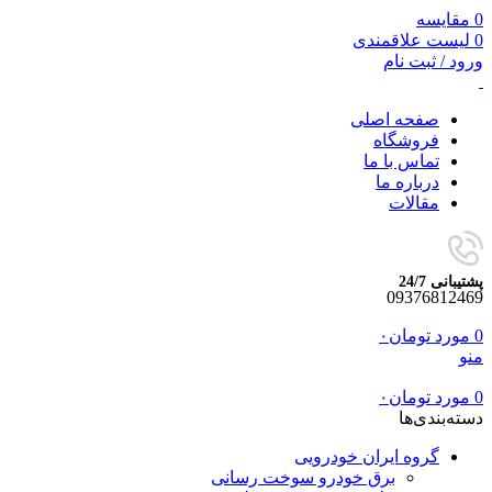
0
مقایسه
0
لیست علاقمندی
ورود / ثبت نام
صفحه اصلی
فروشگاه
تماس با ما
درباره ما
مقالات
پشتیبانی 24/7
09376812469
0
مورد
تومان
۰
منو
0
مورد
تومان
۰
دسته‌بندی‌ها
گروه ایران خودرویی
برق خودرو سوخت رسانی