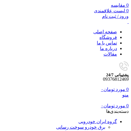
0
مقایسه
0
لیست علاقمندی
ورود / ثبت نام
صفحه اصلی
فروشگاه
تماس با ما
درباره ما
مقالات
پشتیبانی 24/7
09376812469
0
مورد
تومان
۰
منو
0
مورد
تومان
۰
دسته‌بندی‌ها
گروه ایران خودرویی
برق خودرو سوخت رسانی