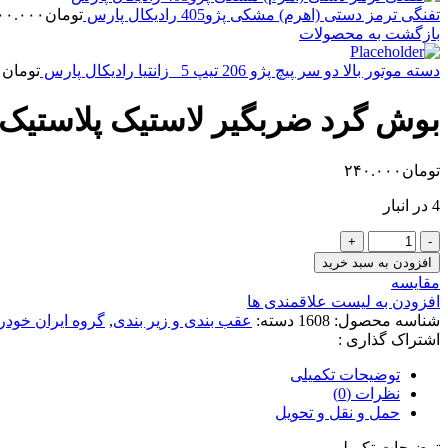
تفنگی ترمز دستی (اهرم) مشکی پژو405 رادیکال پارس
تومان
۰۰.۰۰۰
بازگشت به محصولات
دسته موتور بالا دو سر پیچ پژو 206 تیپ 5 _زانتیا رادیکال پارس
تومان
۰
بوش گرد ضربگیر لاستیک پلاستیک اکسل عقب پژو 
تومان
۲۴۰.۰۰۰
4 در انبار
بوش
گرد
افزودن به سبد خرید
ضربگیر
مقایسه
لاستیک
افزودن به لیست علاقمندی ها
پلاستیک
شناسه محصول:
1608
دسته:
عقب بندی و زیر بندی
,
گروه ایران خودر
اکسل
اشتراک گذاری :
عقب
پژو
توضیحات تکمیلی
405
نظرات (0)
s4T
حمل و نقل و تحویل
(1081000161)
عدد
توضیحات تکمیلی