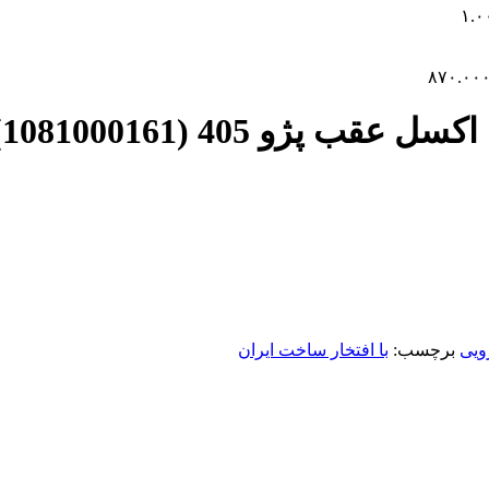
۱.۰
۸۷۰.۰۰
405 s4T (1081000161)
ویی
برچسب:
با افتخار ساخت ایران