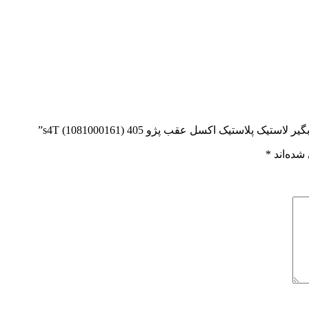
استیک اکسل عقب پژو 405 s4T (1081000161)”
شده‌اند
*