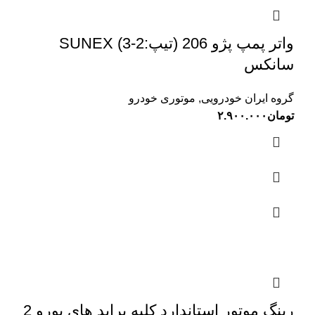
واتر پمپ پژو 206 (تیپ:2-3) SUNEX
سانکس
گروه ایران خودرویی
,
موتوری خودرو
تومان
۲.۹۰۰.۰۰۰
رینگ موتور استاندارد کلیه پراید های یورو 2