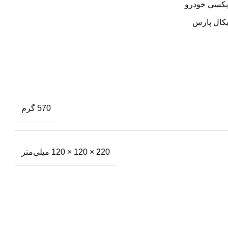
بکسی خودرو
یکال پارس
570 گرم
220 × 120 × 120 میلی‌متر