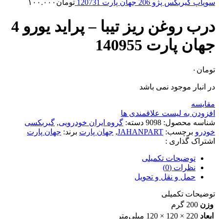
سوپاپ گیربکس پژو 206 جهان پارت 120731
تومان
۱۰۰.۰۰۰
درب روغن ریز تیبا – پراید یورو 4
جهان پارت 140955
تومان
۰
در انبار موجود نمی باشد
مقایسه
افزودن به لیست علاقمندی ها
شناسه محصول:
9098
دسته:
گروه ایران خودرویی
,
گیربکسی
خودرو
برچسب:
JAHANPART
,
جهان پارت
برند:
جهان پارت
اشتراک گذاری :
توضیحات تکمیلی
نظرات (0)
حمل و نقل و تحویل
توضیحات تکمیلی
وزن
200 گرم
ابعاد
220 × 120 × 120 میلی‌متر