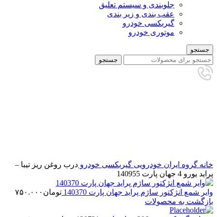
جلوبندی و سیستم تعلیق
عقب بندی و زیر بندی
گیربکسی خودرو
موتوری خودرو
جستجو
جستجو
تمام شده
برای بزرگنمایی کلیک کنید
خانه
گروه ایران خودرویی
گیربکسی خودرو
درب روغن ریز تیبا –
پراید یورو 4 جهان پارت 140955
وایر شمع انژکتور ساژم پراید جهان پارت 140370
تومان
۷۵۰.۰۰۰
بازگشت به محصولات