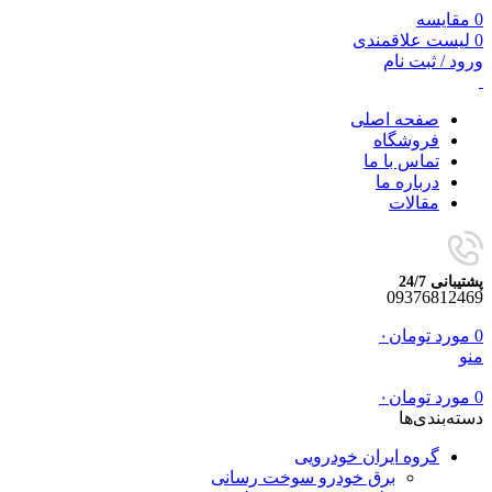
0
مقایسه
0
لیست علاقمندی
ورود / ثبت نام
صفحه اصلی
فروشگاه
تماس با ما
درباره ما
مقالات
پشتیبانی 24/7
09376812469
0
مورد
تومان
۰
منو
0
مورد
تومان
۰
دسته‌بندی‌ها
گروه ایران خودرویی
برق خودرو سوخت رسانی