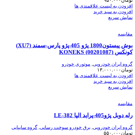
تومان
۹۵۰.۰۰۰
افزودن به لیست علاقمندی ها
افزودن به سبد خرید
نمایش سریع
مقایسه
بوش پیستون1800 پژو 405-پژو پارس-سمند (XU7)
کونکس KONEKS (00201087)
گروه ایران خودرویی
,
موتوری خودرو
تومان
۱۳.۰۰۰.۰۰۰
افزودن به لیست علاقمندی ها
افزودن به سبد خرید
نمایش سریع
مقایسه
رله دوبل پژو405-پراید الپا LE-382
گروه ایران خودرویی
,
برق خودرو سوخت رسانی
,
گروه سایپایی
تومان
۵۵۰.۰۰۰