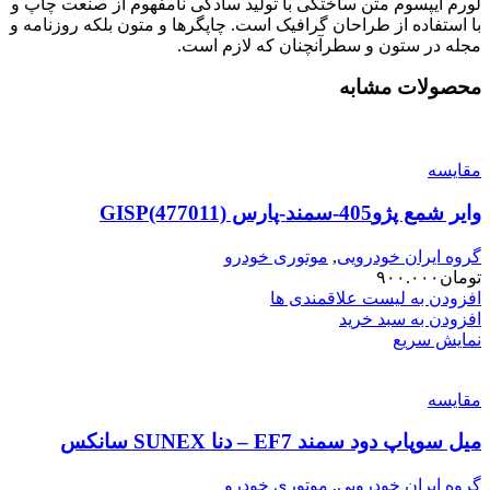
لورم ایپسوم متن ساختگی با تولید سادگی نامفهوم از صنعت چاپ و
با استفاده از طراحان گرافیک است. چاپگرها و متون بلکه روزنامه و
مجله در ستون و سطرآنچنان که لازم است.
محصولات مشابه
مقایسه
وایر شمع پژو405-سمند-پارس GISP(477011)
گروه ایران خودرویی
,
موتوری خودرو
تومان
۹۰۰.۰۰۰
افزودن به لیست علاقمندی ها
افزودن به سبد خرید
نمایش سریع
مقایسه
میل سوپاپ دود سمند EF7 – دنا SUNEX سانکس
گروه ایران خودرویی
,
موتوری خودرو