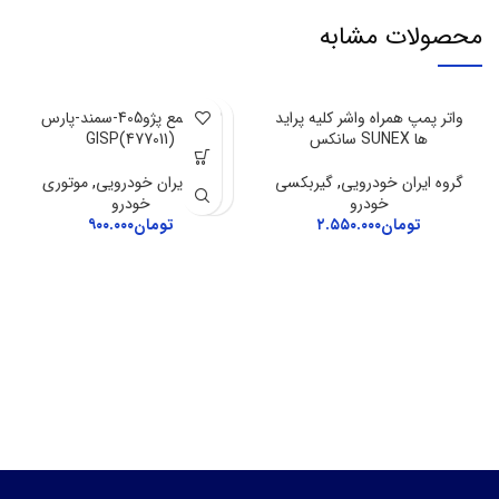
محصولات مشابه
واتر پمپ همراه واشر کلیه پراید
وایر شمع پژو405-سمند-پارس
ها SUNEX سانکس
GISP(477011)
گروه ایران خودرویی
,
گیربکسی
گروه ایران خودرویی
,
موتوری
خودرو
خودرو
تومان
۲.۵۵۰.۰۰۰
تومان
۹۰۰.۰۰۰