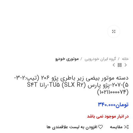
برای بزرگنمایی کلیک کنید
خانه
گروه ایران خودرویی
موتوری خودرو
دسته موتور بیضی زیر باطری پژو 206 (تیپ:2-3-
5)-207-پژو پارس (SLX R2) TU5-رانا S4T
(10211000074)
تومان
۳۴۰.۰۰۰
در انبار موجود نمی باشد
مقایسه
افزودن به لیست علاقمندی ها