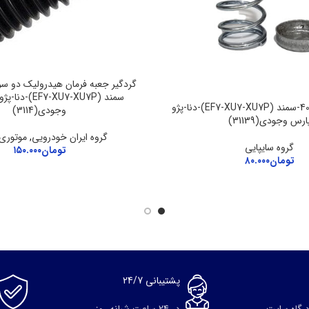
سمند (F7-XU7-XU7P
فنر پلوس پژو 405-سمند (EF7-XU7-XU7P)-دنا-پژو
وجودی(3114)
ارس وجودی(31139)
گروه ایران خودرویی
,
موتوری
گروه سایپایی
تومان
۱۵۰.۰۰۰
تومان
۸۰.۰۰۰
پشتیبانی 24/7
درگاه سایت
در 24 ساعت شبانه روز