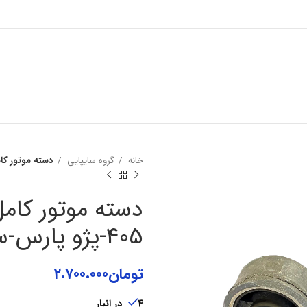
خانه
گروه سایپایی
دسته موتور کامل آلومینیو
دسته موتور کامل
405-پژو پارس-سمند (XU7) وجودی(31226)
تومان
۲.۷۰۰.۰۰۰
4 در انبار