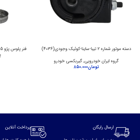
دسته موتور شماره 2 تیبا-ساینا-کوئیک وجودی(4036)
پ
گروه ایران خودرویی
,
گیربکسی خودرو
تومان
۸۵۰.۰۰۰
ارسال رایگان
پرداخت آنلاین
به سراسر ایران و شهرستان ها
با همه کارت ها از 