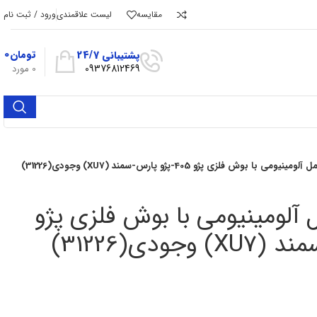
مقایسه
لیست علاقمندی
ورود / ثبت نام
تومان
۰
پشتیبانی 24/7
09376812469
0
مورد
می با بوش فلزی پژو 405-پژو پارس-سمند (XU7) وجودی(31226)
 آلومینیومی با بوش فلزی پژو