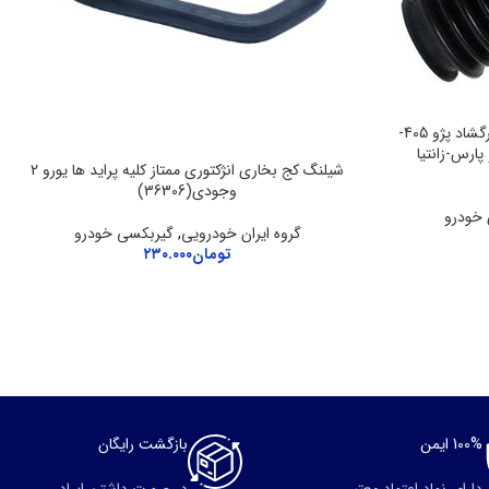
گردگیر جعبه فرمان هیدرولیک دو سرگشاد پژو 405-
E)-دنا-پژو پارس-زانتیا
شیلنگ کج بخاری انژکتوری ممتاز کلیه پراید ها یورو 2
وجودی(36306)
 خودرو
گروه ایران خودرویی
,
گیربکسی خودرو
تومان
۲۳۰.۰۰۰
100% ایمن
بازگشت رایگان
دارای نماد اعتماد معتبر
در صورت داشتن ایراد