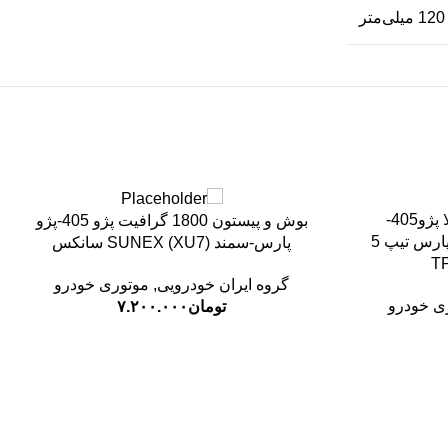
لوازم کامل موجگیر مدل بالا پژو405-
بوش و پیستون 1800 گرافیت پژو 405-پژو
سمند(XU7-XU7P-EF7)-پژو پارس تیپ 5
پارس-سمند (XU7) SUNEX سانکس
T
گروه ایران خودرویی
,
موتوری خودرو
ی خودرو
تومان
۷.۲۰۰.۰۰۰