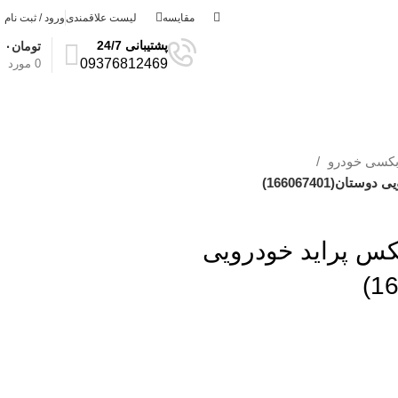
مقایسه
لیست علاقمندی
ورود / ثبت نام
پشتیبانی 24/7
تومان
۰
09376812469
0
مورد
بکسی خودرو
نجی 1 گیربکس پراید خودرویی