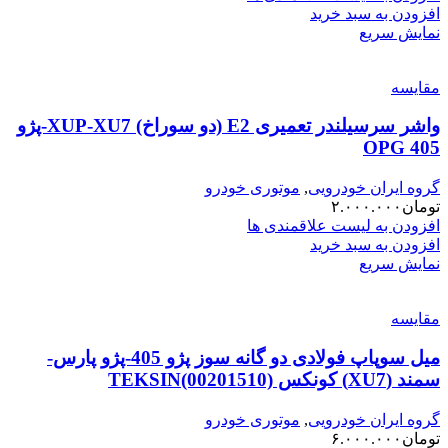
افزودن به سبد خرید
نمایش سریع
مقایسه
واشر سرسیلندر تعمیری E2 (دو سوراخ) XUP-XU7-پژو
405 OPG
گروه ایران خودرویی
,
موتوری خودرو
تومان
۲.۰۰۰.۰۰۰
افزودن به لیست علاقمندی ها
افزودن به سبد خرید
نمایش سریع
مقایسه
میل سوپاپ فولادی دو گانه سوز پژو 405-پژو پارس-
سمند (XU7) کونکس TEKSIN(00201510)
گروه ایران خودرویی
,
موتوری خودرو
تومان
۶.۰۰۰.۰۰۰