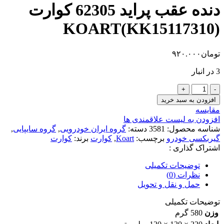
دنده عقب پراید 62305 کوارت
KOART(KK15117310)
تومان
۹۲۰.۰۰۰
3 در انبار
دنده
عقب
افزودن به سبد خرید
پراید
مقایسه
62305
افزودن به لیست علاقمندی ها
کوارت
شناسه محصول:
3581
دسته:
گروه ایران خودرویی
,
گروه سایپایی
,
KOART(KK15117310)
گیربکسی خودرو
برچسب:
Koart
,
کوارت
برند:
کوارت
عدد
اشتراک گذاری :
توضیحات تکمیلی
نظرات (0)
حمل و نقل و تحویل
توضیحات تکمیلی
وزن
580 گرم