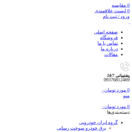
0
مقایسه
0
لیست علاقمندی
ورود / ثبت نام
صفحه اصلی
فروشگاه
تماس با ما
درباره ما
مقالات
پشتیبانی 24/7
09376812469
0
مورد
تومان
۰
منو
0
مورد
تومان
۰
دسته‌بندی‌ها
گروه ایران خودرویی
برق خودرو سوخت رسانی