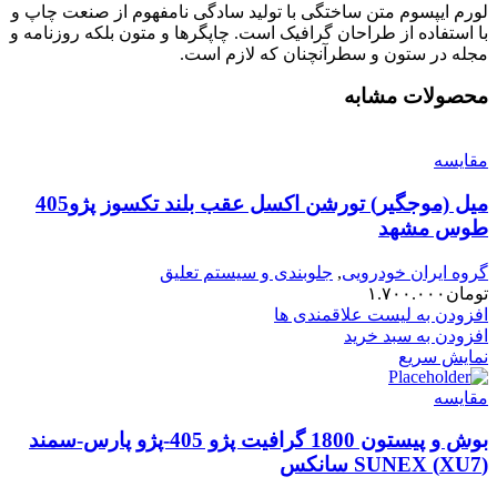
لورم ایپسوم متن ساختگی با تولید سادگی نامفهوم از صنعت چاپ و
با استفاده از طراحان گرافیک است. چاپگرها و متون بلکه روزنامه و
مجله در ستون و سطرآنچنان که لازم است.
محصولات مشابه
مقایسه
میل (موجگیر) تورشن اکسل عقب بلند تکسوز پژو405
طوس مشهد
گروه ایران خودرویی
,
جلوبندی و سیستم تعلیق
تومان
۱.۷۰۰.۰۰۰
افزودن به لیست علاقمندی ها
افزودن به سبد خرید
نمایش سریع
مقایسه
بوش و پیستون 1800 گرافیت پژو 405-پژو پارس-سمند
(XU7) SUNEX سانکس