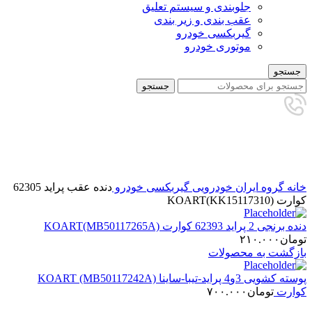
جلوبندی و سیستم تعلیق
عقب بندی و زیر بندی
گیربکسی خودرو
موتوری خودرو
جستجو
جستجو
برای بزرگنمایی کلیک کنید
خانه
گروه ایران خودرویی
گیربکسی خودرو
دنده عقب پراید 62305
کوارت KOART(KK15117310)
دنده برنجی 2 پراید 62393 کوارت KOART(MB50117265A)
تومان
۲۱۰.۰۰۰
بازگشت به محصولات
پوسته کشویی 3و4 پراید-تیبا-ساینا KOART (MB50117242A)
کوارت
تومان
۷۰۰.۰۰۰