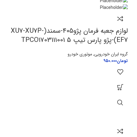
لوازم جعبه فرمان پژو405-سمند(XU7-XU7P-
EF7)-پژو پارس تیپ 5 TPCO1703111001
گروه ایران خودرویی
,
موتوری خودرو
تومان
۹۵۰.۰۰۰