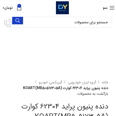
0
منو
تومان
۰
برای بزرگنمایی کلیک کنید
خانه
گروه ایران خودرویی
گیربکسی خودرو
دنده پنیون پراید 62304 کوارت KOART(MB50517305A)
بازگشت به محصولات
دنده پنیون پراید 62304 کوارت