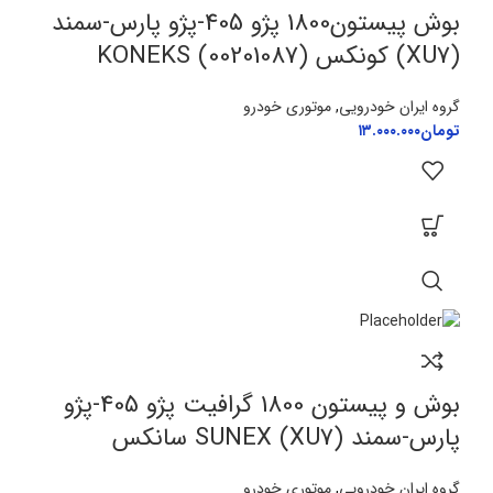
بوش پیستون1800 پژو 405-پژو پارس-سمند
(XU7) کونکس KONEKS (00201087)
گروه ایران خودرویی
,
موتوری خودرو
تومان
۱۳.۰۰۰.۰۰۰
بوش و پیستون 1800 گرافیت پژو 405-پژو
پارس-سمند (XU7) SUNEX سانکس
گروه ایران خودرویی
,
موتوری خودرو