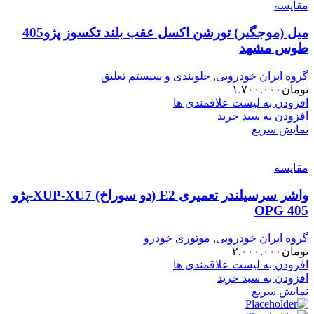
مقایسه
میل (موجگیر) تورشن اکسل عقب بلند تکسوز پژو405
طوس مشهد
گروه ایران خودرویی
,
جلوبندی و سیستم تعلیق
تومان
۱.۷۰۰.۰۰۰
افزودن به لیست علاقمندی ها
افزودن به سبد خرید
نمایش سریع
مقایسه
واشر سرسیلندر تعمیری E2 (دو سوراخ) XUP-XU7-پژو
405 OPG
گروه ایران خودرویی
,
موتوری خودرو
تومان
۲.۰۰۰.۰۰۰
افزودن به لیست علاقمندی ها
افزودن به سبد خرید
نمایش سریع