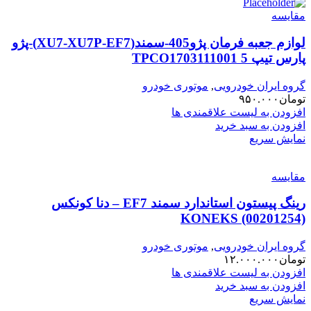
مقایسه
لوازم جعبه فرمان پژو405-سمند(XU7-XU7P-EF7)-پژو
پارس تیپ 5 TPCO1703111001
گروه ایران خودرویی
,
موتوری خودرو
تومان
۹۵۰.۰۰۰
افزودن به لیست علاقمندی ها
افزودن به سبد خرید
نمایش سریع
مقایسه
رینگ پیستون استاندارد سمند EF7 – دنا کونکس
KONEKS (00201254)
گروه ایران خودرویی
,
موتوری خودرو
تومان
۱۲.۰۰۰.۰۰۰
افزودن به لیست علاقمندی ها
افزودن به سبد خرید
نمایش سریع