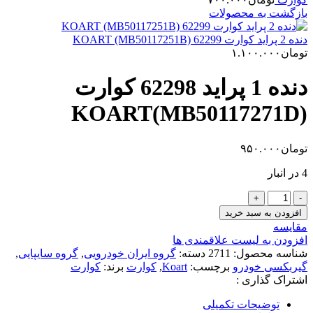
بازگشت به محصولات
دنده 2 پراید کوارت 62299 KOART (MB50117251B)
تومان
۱.۱۰۰.۰۰۰
دنده 1 پراید 62298 کوارت
KOART(MB50117271D)
تومان
۹۵۰.۰۰۰
4 در انبار
دنده
1
افزودن به سبد خرید
پراید
مقایسه
62298
افزودن به لیست علاقمندی ها
کوارت
شناسه محصول:
2711
دسته:
گروه ایران خودرویی
,
گروه سایپایی
,
KOART(MB50117271D)
گیربکسی خودرو
برچسب:
Koart
,
کوارت
برند:
کوارت
عدد
اشتراک گذاری :
توضیحات تکمیلی