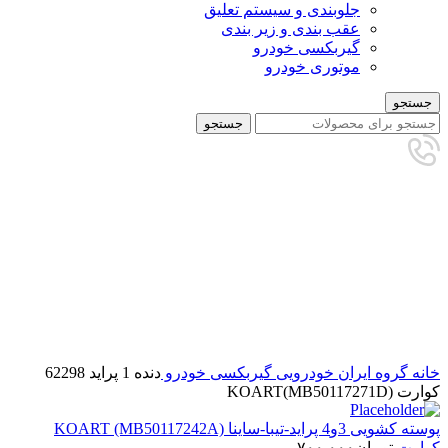
جلوبندی و سیستم تعلیق
عقب بندی و زیر بندی
گیربکسی خودرو
موتوری خودرو
جستجو
جستجو
برای بزرگنمایی کلیک کنید
خانه
گروه ایران خودرویی
گیربکسی خودرو
دنده 1 پراید 62298
کوارت KOART(MB50117271D)
پوسته کشویی 3و4 پراید-تیبا-ساینا KOART (MB50117242A)
کوارت
تومان
۷۰۰.۰۰۰