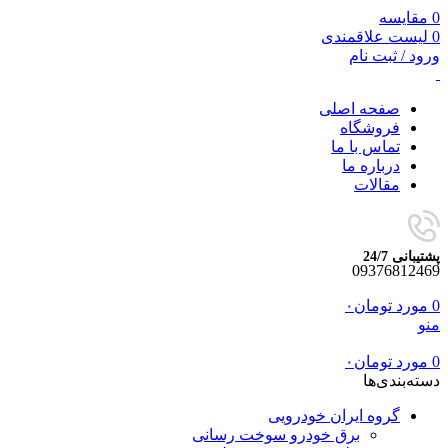
0
مقایسه
0
لیست علاقمندی
ورود / ثبت نام
صفحه اصلی
فروشگاه
تماس با ما
درباره ما
مقالات
پشتیبانی 24/7
09376812469
0
مورد
تومان
۰
منو
0
مورد
تومان
۰
دسته‌بندی‌ها
گروه ایران خودرویی
برق خودرو سوخت رسانی