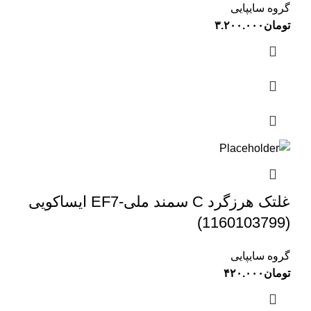
گروه سایپایی
تومان
۳.۲۰۰.۰۰۰
غلتک هرزگرد C سمند ملی-EF7 ایساکویی
(1160103799)
گروه سایپایی
تومان
۴۲۰.۰۰۰