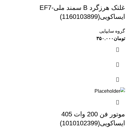
غلتک هرزگرد B سمند ملی-EF7
ایساکویی(1160103899)
گروه سایپایی
تومان
۳۵۰.۰۰۰
موتور فن 200 وات 405
ایساکویی(1010102399)