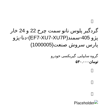
گردگیر پلوس نانو سمت چرخ 22 و 24 خار
پژو 405-سمند(EF7-XU7-XU7P)-دنا-پژو
پارس سروش صنعت(1000005)
گروه سایپایی
,
گیربکسی خودرو
تومان
۵۳۰.۰۰۰