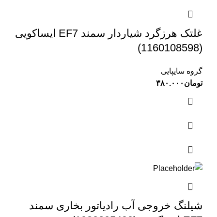
غلتک هرزگرد شیاردار سمند EF7 ایساکویی
(1160108598)
گروه سایپایی
تومان
۳۸۰.۰۰۰
شیلنگ خروجی آب رادیاتور بخاری سمند