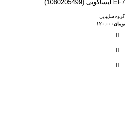
EF7 ایساکویی (1080205499)
گروه سایپایی
تومان
۱۲۰.۰۰۰