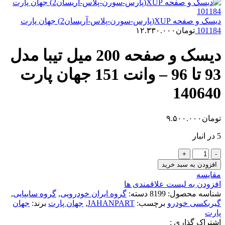
دیسک و صفحه XUP(پارس-سورن-پلاس-آریسان2) جهان پارت
101184
تومان
۱۲.۳۳۰.۰۰۰
دیسک و صفحه 200 میل تیبا مدل
93 تا 96 – وانت 151 جهان پارت
140640
تومان
۹.۵۰۰.۰۰۰
5 در انبار
دیسک
و
افزودن به سبد خرید
صفحه
مقایسه
200
افزودن به لیست علاقمندی ها
میل
شناسه محصول:
8199
دسته:
گروه ایران خودرویی
,
گروه سایپایی
,
تیبا
گیربکسی خودرو
برچسب:
JAHANPART
,
جهان پارت
برند:
جهان
مدل
پارت
93
اشتراک گذاری :