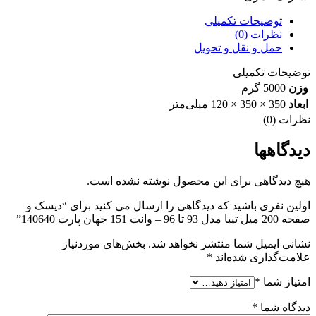
تا
96
توضیحات تکمیلی
-
نظرات (0)
وانت
حمل و نقل و تحویل
151
جهان
توضیحات تکمیلی
پارت
وزن
5000 گرم
140640
ابعاد
350 × 350 × 120 میلی‌متر
عدد
نظرات (0)
دیدگاهها
هیچ دیدگاهی برای این محصول نوشته نشده است.
اولین نفری باشید که دیدگاهی را ارسال می کنید برای “دیسک و
صفحه 200 میل تیبا مدل 93 تا 96 – وانت 151 جهان پارت 140640”
نشانی ایمیل شما منتشر نخواهد شد.
بخش‌های موردنیاز
علامت‌گذاری شده‌اند
*
امتیاز شما
*
دیدگاه شما
*