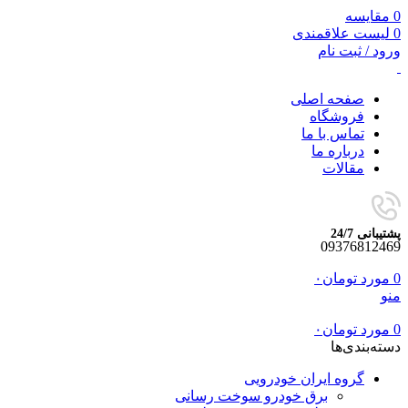
0
مقایسه
0
لیست علاقمندی
ورود / ثبت نام
صفحه اصلی
فروشگاه
تماس با ما
درباره ما
مقالات
پشتیبانی 24/7
09376812469
0
مورد
تومان
۰
منو
0
مورد
تومان
۰
دسته‌بندی‌ها
گروه ایران خودرویی
برق خودرو سوخت رسانی