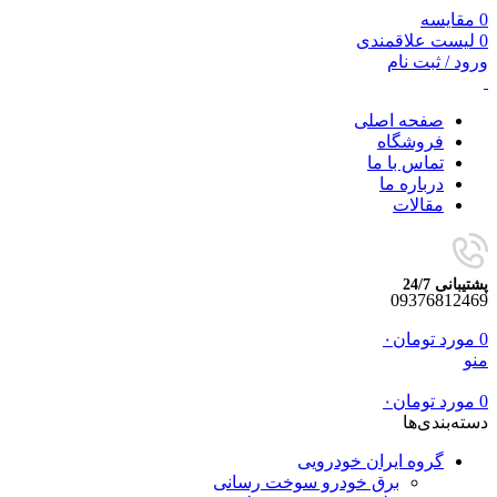
0
مقایسه
0
لیست علاقمندی
ورود / ثبت نام
صفحه اصلی
فروشگاه
تماس با ما
درباره ما
مقالات
پشتیبانی 24/7
09376812469
0
مورد
تومان
۰
منو
0
مورد
تومان
۰
دسته‌بندی‌ها
گروه ایران خودرویی
برق خودرو سوخت رسانی