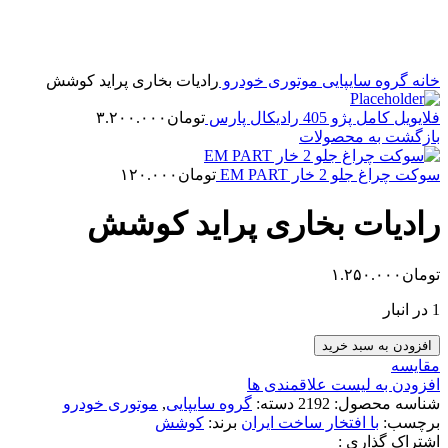
خانه
گروه سایپایی
موتوری خودرو
رادیات بخاری پراید کوشش
فلایویل کامل پژو 405 رادیکال پارس
تومان
۳.۲۰۰.۰۰۰
بازگشت به محصولات
سوکت چراغ جلو 2 خار EM PART
تومان
۱۲۰.۰۰۰
رادیات بخاری پراید کوشش
تومان
۱.۲۵۰.۰۰۰
1 در انبار
رادیات
افزودن به سبد خرید
بخاری
مقایسه
پراید
افزودن به لیست علاقمندی ها
کوشش
شناسه محصول:
2192
دسته:
گروه سایپایی
,
موتوری خودرو
عدد
برچسب:
با افتخار ساخت ایران
برند:
کوشش
اشتراک گذاری :