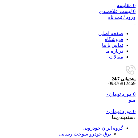
0
مقایسه
0
لیست علاقمندی
ورود / ثبت نام
صفحه اصلی
فروشگاه
تماس با ما
درباره ما
مقالات
پشتیبانی 24/7
09376812469
0
مورد
تومان
۰
منو
0
مورد
تومان
۰
دسته‌بندی‌ها
گروه ایران خودرویی
برق خودرو سوخت رسانی