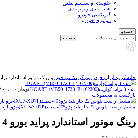
جلوبندی و سیستم تعلیق
عقب بندی و زیر بندی
گیربکسی خودرو
موتوری خودرو
جستجو
جستجو
برای بزرگنمایی کلیک کنید
خانه
گروه ایران خودرویی
گیربکسی خودرو
رینگ موتور استاندارد پراید یورو 4 P
دنده 3 پراید کوارت(62300) KOART (MB50117231B)
تومان
.۱۰۰.۰۰۰
بازگشت به محصولات
مشعل راست پلوس 22 خار بلند پژو405-سمند(XU7-XU7P)-پژو پارس (SLX R2) -تیپ 5 امید فنر
رینگ موتور استاندارد پراید یورو 4 RKP(پارس)
تومان
۳.۷۰۰.۰۰۰