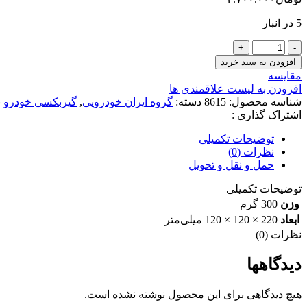
5 در انبار
رینگ
موتور
افزودن به سبد خرید
استاندارد
مقایسه
پراید
افزودن به لیست علاقمندی ها
یورو
شناسه محصول:
8615
دسته:
گروه ایران خودرویی
,
گیربکسی خودرو
ب
4
اشتراک گذاری :
RKP(پارس)
عدد
توضیحات تکمیلی
نظرات (0)
حمل و نقل و تحویل
توضیحات تکمیلی
وزن
300 گرم
ابعاد
220 × 120 × 120 میلی‌متر
نظرات (0)
دیدگاهها
هیچ دیدگاهی برای این محصول نوشته نشده است.