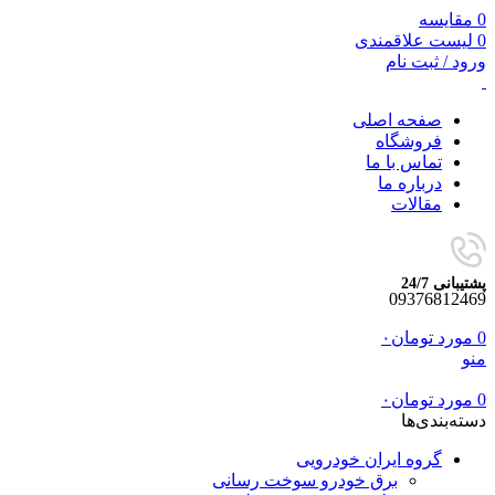
0
مقایسه
0
لیست علاقمندی
ورود / ثبت نام
صفحه اصلی
فروشگاه
تماس با ما
درباره ما
مقالات
پشتیبانی 24/7
09376812469
0
مورد
تومان
۰
منو
0
مورد
تومان
۰
دسته‌بندی‌ها
گروه ایران خودرویی
برق خودرو سوخت رسانی