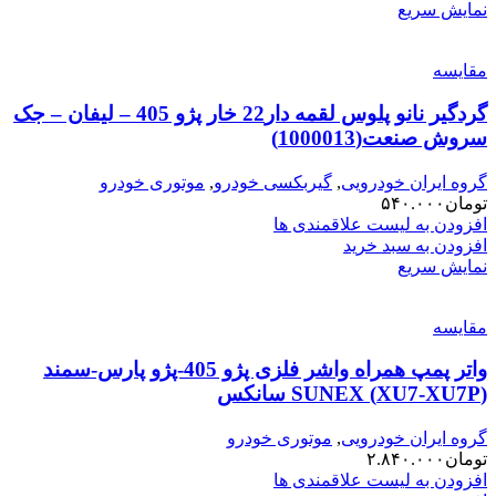
نمایش سریع
مقایسه
گردگیر نانو پلوس لقمه دار22 خار پژو 405 – لیفان – جک
سروش صنعت(1000013)
گروه ایران خودرویی
,
گیربکسی خودرو
,
موتوری خودرو
تومان
۵۴۰.۰۰۰
افزودن به لیست علاقمندی ها
افزودن به سبد خرید
نمایش سریع
مقایسه
واتر پمپ همراه واشر فلزی پژو 405-پژو پارس-سمند
(XU7-XU7P) SUNEX سانکس
گروه ایران خودرویی
,
موتوری خودرو
تومان
۲.۸۴۰.۰۰۰
افزودن به لیست علاقمندی ها