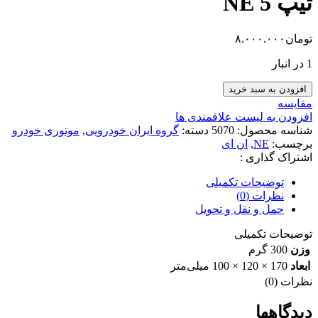
تیپ 5 NE
تومان
۸.۰۰۰.۰۰۰
1 در انبار
رینگ
افزودن به سبد خرید
موتور
مقایسه
استاندارد
افزودن به لیست علاقمندی ها
پژو
شناسه محصول:
5070
دسته:
گروه ایران خودرویی
,
موتوری خودرو
206
برچسب:
NE
,
ان ای
تیپ
اشتراک گذاری :
5
NE
توضیحات تکمیلی
عدد
نظرات (0)
حمل و نقل و تحویل
توضیحات تکمیلی
وزن
300 گرم
ابعاد
170 × 120 × 100 میلی‌متر
نظرات (0)
دیدگاهها