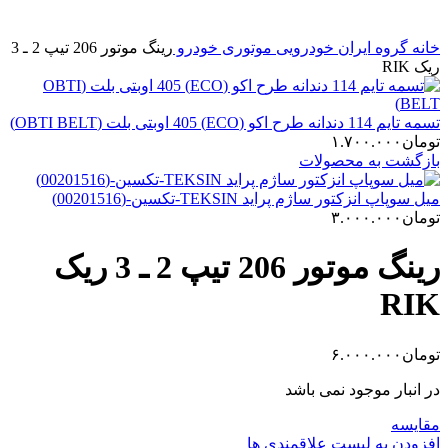
خانه
گروه ایران خودرویی
موتوری خودرو
رینگ موتور 206 تیپ 2 ـ 3
ریک RIK
تسمه تایم 114 دندانه طرح اکو (ECO) 405 اوبتی بلت (OBTI BELT)
تومان
۱.۷۰۰.۰۰۰
بازگشت به محصولات
میل سوپاپ انزکتور ساژم پراید TEKSIN-تکسین-(00201516)
تومان
۳.۰۰۰.۰۰۰
رینگ موتور 206 تیپ 2 ـ 3 ریک
RIK
تومان
۶.۰۰۰.۰۰۰
در انبار موجود نمی باشد
مقایسه
افزودن به لیست علاقمندی ها