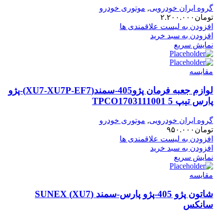
گروه ایران خودرویی
,
موتوری خودرو
تومان
۲.۲۰۰.۰۰۰
افزودن به لیست علاقمندی ها
افزودن به سبد خرید
نمایش سریع
مقایسه
لوازم جعبه فرمان پژو405-سمند(XU7-XU7P-EF7)-پژو
پارس تیپ 5 TPCO1703111001
گروه ایران خودرویی
,
موتوری خودرو
تومان
۹۵۰.۰۰۰
افزودن به لیست علاقمندی ها
افزودن به سبد خرید
نمایش سریع
مقایسه
شاتون پژو 405-پژو پارس-سمند (XU7) SUNEX
سانکس