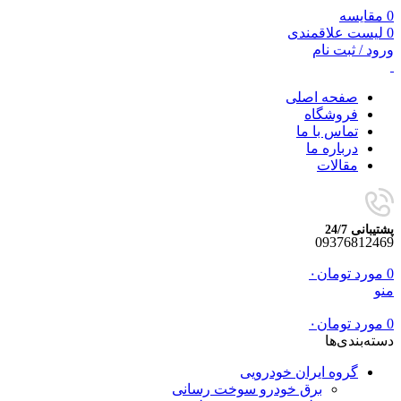
0
مقایسه
0
لیست علاقمندی
ورود / ثبت نام
صفحه اصلی
فروشگاه
تماس با ما
درباره ما
مقالات
پشتیبانی 24/7
09376812469
0
مورد
تومان
۰
منو
0
مورد
تومان
۰
دسته‌بندی‌ها
گروه ایران خودرویی
برق خودرو سوخت رسانی