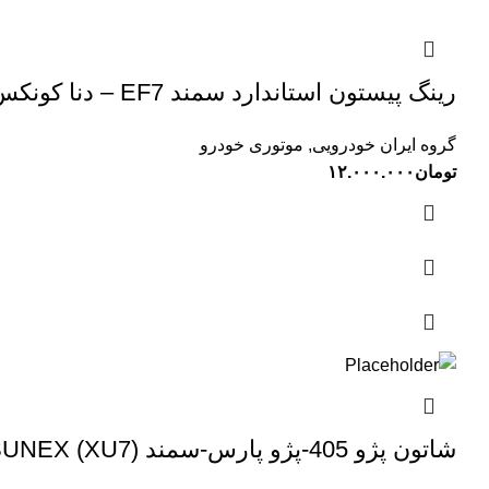
رینگ پیستون استاندارد سمند EF7 – دنا کونکس KONEKS (00201254)
گروه ایران خودرویی
,
موتوری خودرو
تومان
۱۲.۰۰۰.۰۰۰
شاتون پژو 405-پژو پارس-سمند (XU7) SUNEX سانکس