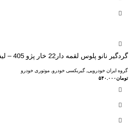
گردگیر نانو پلوس لقمه دار22 خار پژو 405 – لیفان – جک سروش صنعت(1000013)
گروه ایران خودرویی
,
گیربکسی خودرو
,
موتوری خودرو
تومان
۵۴۰.۰۰۰