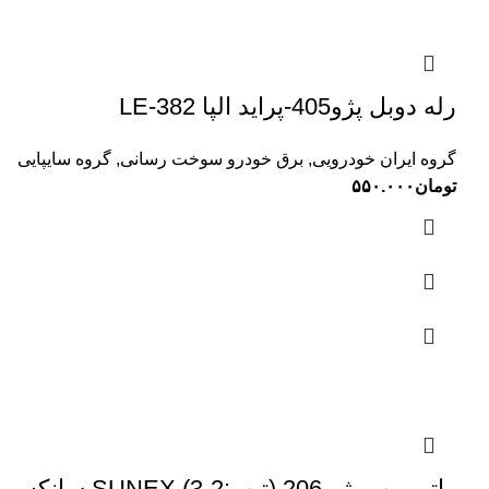
رله دوبل پژو405-پراید الپا LE-382
گروه ایران خودرویی
,
برق خودرو سوخت رسانی
,
گروه سایپایی
تومان
۵۵۰.۰۰۰
واتر پمپ پژو 206 (تیپ:2-3) SUNEX سانکس