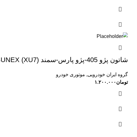
شاتون پژو 405-پژو پارس-سمند (XU7) SUNEX سانکس
گروه ایران خودرویی
,
موتوری خودرو
تومان
۱.۲۰۰.۰۰۰