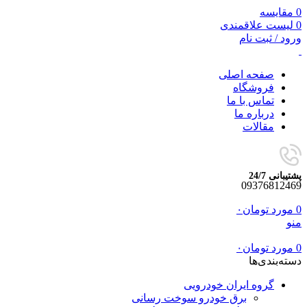
0
مقایسه
0
لیست علاقمندی
ورود / ثبت نام
صفحه اصلی
فروشگاه
تماس با ما
درباره ما
مقالات
پشتیبانی 24/7
09376812469
0
مورد
تومان
۰
منو
0
مورد
تومان
۰
دسته‌بندی‌ها
گروه ایران خودرویی
برق خودرو سوخت رسانی