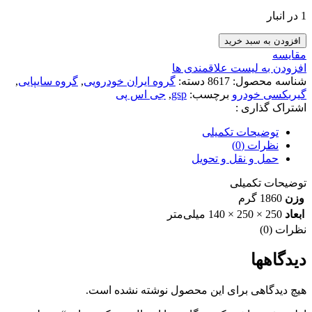
1 در انبار
سر
افزودن به سبد خرید
پلوس
مقایسه
19خار
افزودن به لیست علاقمندی ها
ABS
شناسه محصول:
8617
دسته:
گروه ایران خودرویی
,
گروه سایپایی
,
کلیه
گیربکسی خودرو
برچسب:
gsp
,
جی اس پی
پراید
اشتراک گذاری :
ها
GSP
توضیحات تکمیلی
عدد
نظرات (0)
حمل و نقل و تحویل
توضیحات تکمیلی
وزن
1860 گرم
ابعاد
250 × 250 × 140 میلی‌متر
نظرات (0)
دیدگاهها
هیچ دیدگاهی برای این محصول نوشته نشده است.