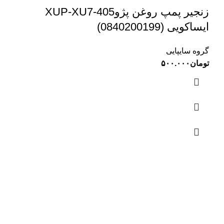
زنجیر پمپ روغن پژوXUP-XU7-405
ایساکویی (0840200199)
گروه سایپایی
تومان
۵۰۰.۰۰۰