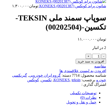
شاتون پراید کونکس KONEKS (00201387)
تومان
۱.۳۰۰.۰۰۰
سوپاپ سمند ملی TEKSIN-
تکسین-(00202504)
تومان
۱۱.۰۰۰.۰۰۰
2 در انبار
سوپاپ
سمند
افزودن به سبد خرید
ملی
مقایسه
TEKSIN-
افزودن به لیست علاقمندی ها
تکسین-
شناسه محصول:
7714
دسته:
گروه ایران خودرویی
,
گیربکسی
(00202504)
خودرو
برچسب:
teksin
,
KONEKS
,
تکسین
,
کونکس
عدد
اشتراک گذاری :
توضیحات تکمیلی
نظرات (0)
حمل و نقل و تحویل