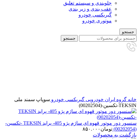
جلوبندی و سیستم تعلیق
عقب بندی و زیر بندی
گیربکسی خودرو
موتوری خودرو
جستجو
جستجو
برای بزرگنمایی کلیک کنید
خانه
گروه ایران خودرویی
گیربکسی خودرو
سوپاپ سمند ملی
TEKSIN-تکسین-(00202504)
سنسور دور موتور قهوه ای ساژم پژو 405- پراید TEKSIN -تکسین-
(00202054)
تومان
۸۵۰.۰۰۰
بازگشت به محصولات