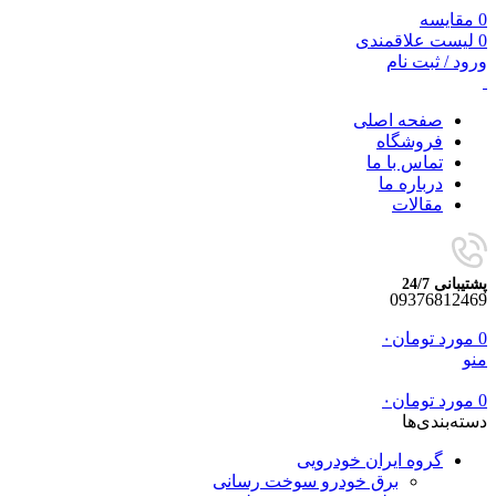
0
مقایسه
0
لیست علاقمندی
ورود / ثبت نام
صفحه اصلی
فروشگاه
تماس با ما
درباره ما
مقالات
پشتیبانی 24/7
09376812469
0
مورد
تومان
۰
منو
0
مورد
تومان
۰
دسته‌بندی‌ها
گروه ایران خودرویی
برق خودرو سوخت رسانی