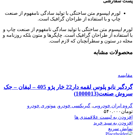
پست سفارشی
لورم ایپسوم متن ساختگی با تولید سادگی نامفهوم از صنعت
چاپ و با استفاده از طراحان گرافیک است.
لورم ایپسوم متن ساختگی با تولید سادگی نامفهوم از صنعت چاپ و
با استفاده از طراحان گرافیک است. چاپگرها و متون بلکه روزنامه و
مجله در ستون و سطرآنچنان که لازم است.
محصولات مشابه
مقایسه
گردگیر نانو پلوس لقمه دار22 خار پژو 405 – لیفان – جک
سروش صنعت(1000013)
گروه ایران خودرویی
,
گیربکسی خودرو
,
موتوری خودرو
تومان
۵۴۰.۰۰۰
افزودن به لیست علاقمندی ها
افزودن به سبد خرید
نمایش سریع