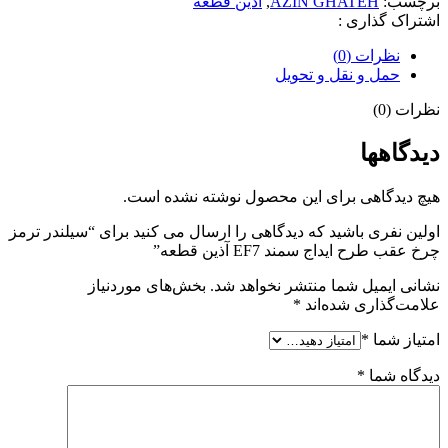
برچسب:
AZIN GHATEH
,
آذین قطعه
سمند
اشتراک گذاری :
EF7
آذین
نظرات (0)
قطعه
حمل و نقل و تحویل
عدد
نظرات (0)
دیدگاهها
هیچ دیدگاهی برای این محصول نوشته نشده است.
اولین نفری باشید که دیدگاهی را ارسال می کنید برای “سیلندر ترمز
چرخ عقب طرح ایداج سمند EF7 آذین قطعه”
نشانی ایمیل شما منتشر نخواهد شد.
بخش‌های موردنیاز
علامت‌گذاری شده‌اند
*
امتیاز شما
*
دیدگاه شما
*