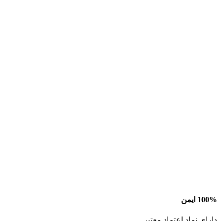
100% ایمن
دارای نماد اعتماد معتبر