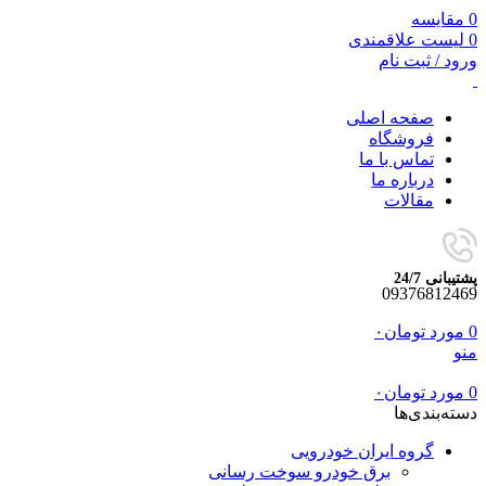
0
مقایسه
0
لیست علاقمندی
ورود / ثبت نام
صفحه اصلی
فروشگاه
تماس با ما
درباره ما
مقالات
پشتیبانی 24/7
09376812469
0
مورد
تومان
۰
منو
0
مورد
تومان
۰
دسته‌بندی‌ها
گروه ایران خودرویی
برق خودرو سوخت رسانی