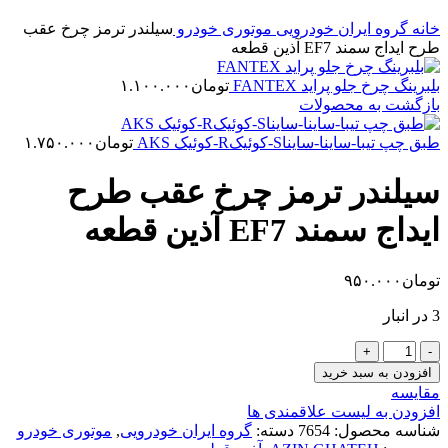
خانه
گروه ایران خودرویی
موتوری خودرو
سیلندر ترمز چرخ عقب
طرح ایداج سمند EF7 آذین قطعه
بلبرینگ چرخ جلو پراید FANTEX
تومان
۱.۱۰۰.۰۰۰
بازگشت به محصولات
طبق چپ تیبا-ساینا-سایناS-کوئیکR-کوئیک AKS
تومان
۱.۷۵۰.۰۰۰
سیلندر ترمز چرخ عقب طرح
ایداج سمند EF7 آذین قطعه
تومان
۹۵۰.۰۰۰
3 در انبار
سیلندر
ترمز
افزودن به سبد خرید
چرخ
مقایسه
عقب
افزودن به لیست علاقمندی ها
طرح
شناسه محصول:
7654
دسته:
گروه ایران خودرویی
,
موتوری خودرو
ایداج