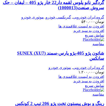
گردگیر نانو پلوس لقمه دار22 خار پژو 405 – لیفان – جک
سروش صنعت(1000013)
گروه ایران خودرویی
,
گیربکسی خودرو
,
موتوری خودرو
تومان
۵۴۰.۰۰۰
افزودن به لیست علاقمندی ها
افزودن به سبد خرید
نمایش سریع
مقایسه
شاتون پژو 405-پژو پارس-سمند (XU7) SUNEX
سانکس
گروه ایران خودرویی
,
موتوری خودرو
تومان
۱.۲۰۰.۰۰۰
افزودن به لیست علاقمندی ها
افزودن به سبد خرید
نمایش سریع
مقایسه
رینگ و بوش پیستون تخت پژو 206 تیپ 2 کونکس