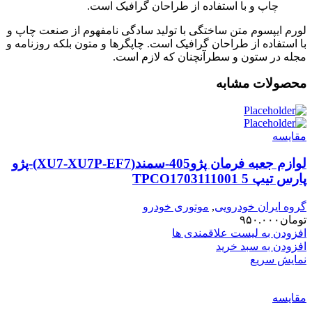
چاپ و با استفاده از طراحان گرافیک است.
لورم ایپسوم متن ساختگی با تولید سادگی نامفهوم از صنعت چاپ و
با استفاده از طراحان گرافیک است. چاپگرها و متون بلکه روزنامه و
مجله در ستون و سطرآنچنان که لازم است.
محصولات مشابه
مقایسه
لوازم جعبه فرمان پژو405-سمند(XU7-XU7P-EF7)-پژو
پارس تیپ 5 TPCO1703111001
گروه ایران خودرویی
,
موتوری خودرو
تومان
۹۵۰.۰۰۰
افزودن به لیست علاقمندی ها
افزودن به سبد خرید
نمایش سریع
مقایسه