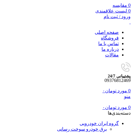
0
مقایسه
0
لیست علاقمندی
ورود / ثبت نام
صفحه اصلی
فروشگاه
تماس با ما
درباره ما
مقالات
پشتیبانی 24/7
09376812469
0
مورد
تومان
۰
منو
0
مورد
تومان
۰
دسته‌بندی‌ها
گروه ایران خودرویی
برق خودرو سوخت رسانی