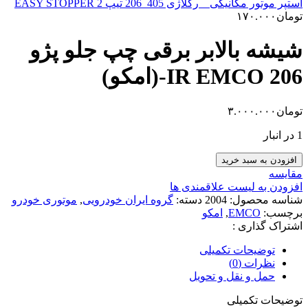
استپر موتور مکانیکی _ رگلاژی 405_206 تیپ 2 EASY STOPPER
تومان
۱۷۰.۰۰۰
شیشه بالابر برقی چپ جلو پژو
206 IR EMCO-(امکو)
تومان
۳.۰۰۰.۰۰۰
1 در انبار
شیشه
افزودن به سبد خرید
بالابر
مقایسه
برقی
افزودن به لیست علاقمندی ها
چپ
شناسه محصول:
2004
دسته:
گروه ایران خودرویی
,
موتوری خودرو
جلو
برچسب:
EMCO
,
امکو
پژو
اشتراک گذاری :
206
IR
توضیحات تکمیلی
EMCO-
نظرات (0)
(امکو)
حمل و نقل و تحویل
عدد
توضیحات تکمیلی