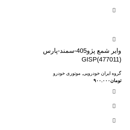
وایر شمع پژو405-سمند-پارس
GISP(477011)
گروه ایران خودرویی
,
موتوری خودرو
تومان
۹۰۰.۰۰۰