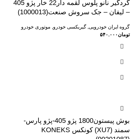
گردگیر نانو پلوس لقمه دار22 خار پژو 405
– لیفان – جک سروش صنعت(1000013)
گروه ایران خودرویی
,
گیربکسی خودرو
,
موتوری خودرو
تومان
۵۴۰.۰۰۰
بوش پیستون1800 پژو 405-پژو پارس-
سمند (XU7) کونکس KONEKS