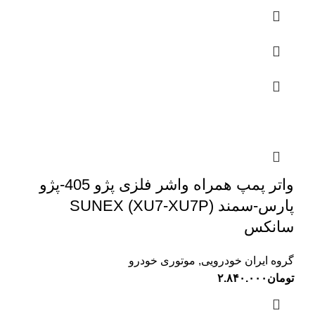
واتر پمپ همراه واشر فلزی پژو 405-پژو
پارس-سمند (XU7-XU7P) SUNEX
سانکس
گروه ایران خودرویی
,
موتوری خودرو
تومان
۲.۸۴۰.۰۰۰