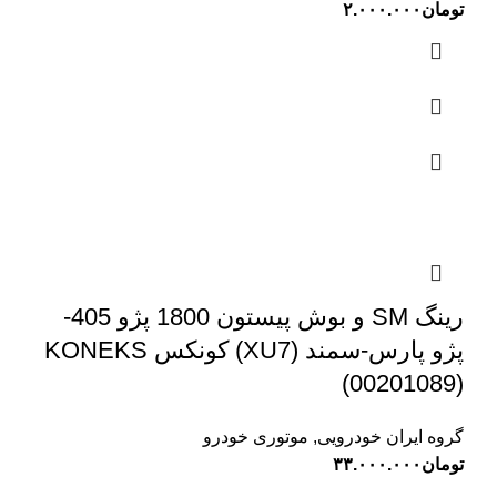
تومان
۲.۰۰۰.۰۰۰
رینگ SM و بوش پیستون 1800 پژو 405-
پژو پارس-سمند (XU7) کونکس KONEKS
(00201089)
گروه ایران خودرویی
,
موتوری خودرو
تومان
۳۳.۰۰۰.۰۰۰