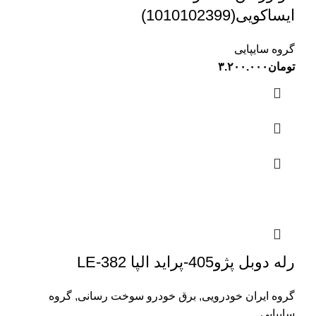
ایساکویی(1010102399)
گروه سایپایی
تومان
۳.۲۰۰.۰۰۰
رله دوبل پژو405-پراید الپا LE-382
گروه ایران خودرویی
,
برق خودرو سوخت رسانی
,
گروه
سایپایی