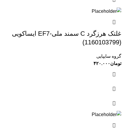
غلتک هرزگرد C سمند ملی-EF7 ایساکویی
(1160103799)
گروه سایپایی
تومان
۴۲۰.۰۰۰