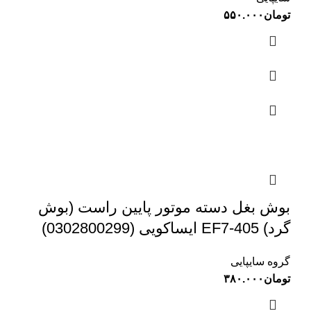
تومان
۵۵۰.۰۰۰
بوش بغل دسته موتور پایین راست (بوش
گرد) 405-EF7 ایساکویی (0302800299)
گروه سایپایی
تومان
۳۸۰.۰۰۰