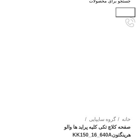
جستجو
برای بزرگنمایی کلیک کنید
خانه
گروه سایپایی
صفحه کلاچ تکی کلیه پراید ها والو
هرینگتونKK150_16_640A