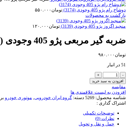
دوشاخ رام پژو 405 وجودی (3174)
تومان
۵۵۰.۰۰۰
بازگشت به محصولات
منجید اگزوز پژو 405 وجودی (3139)
تومان
۱۲۰.۰۰۰
ضربه گیر مربعی پژو 405 وجودی (3185)
تومان
۹۸۰.۰۰۰
51 در انبار
ضربه
گیر
افزودن به سبد خرید
مربعی
مقایسه
پژو
افزودن به لیست علاقمندی ها
405
شناسه محصول:
5269
دسته:
گروه ایران خودرویی
,
موتوری خودرو
بر
وجودی
اشتراک گذاری :
(3185)
عدد
توضیحات تکمیلی
نظرات (0)
حمل و نقل و تحویل