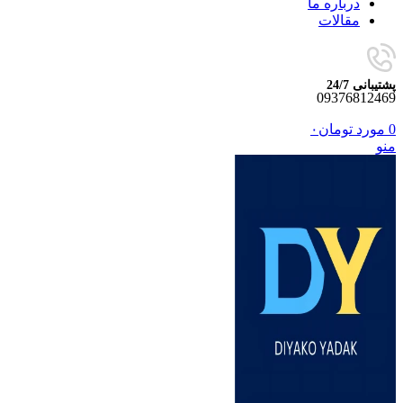
درباره ما
مقالات
پشتیبانی 24/7
09376812469
0
مورد
تومان
۰
منو