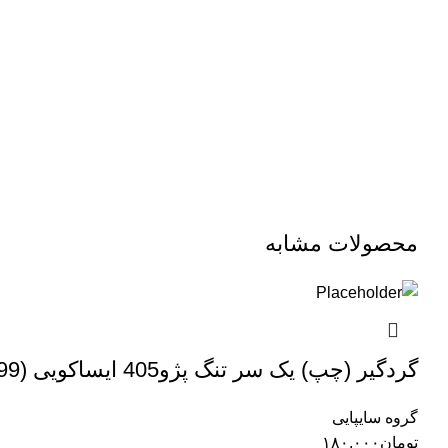
محصولات مشابه
گردگیر (چپ) یک سر تنگ پژو405 ایساکویی (1560400699)
گروه سایپایی
تومان
۱۸۰.۰۰۰