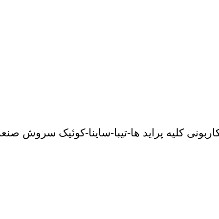
نی کلیه پراید ها-تیبا-ساینا-کوئیک سروش صنعت(000011