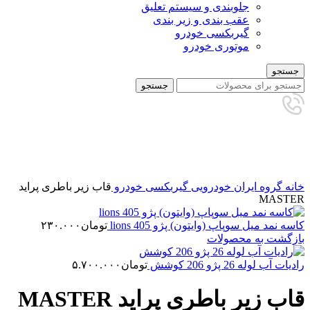
جلوبندی و سیستم تعلیق
عقب بندی و زیر بندی
گیربکسی خودرو
موتوری خودرو
جستجو
جستجو
تمام شده
برای بزرگنمایی کلیک کنید
خانه
گروه ایران خودرویی
گیربکسی خودرو
قاب زیر باطری پراید
MASTER
کاسه نمد میل سوپاپ (وایتون) پژو 405 lions
تومان
۲۳۰.۰۰۰
بازگشت به محصولات
رادیات آب لوله 26 پژو 206 کوشش
تومان
۵.۷۰۰.۰۰۰
قاب زیر باطری پراید MASTER