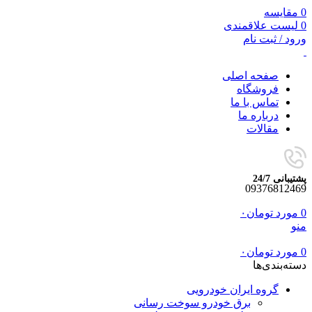
0
مقایسه
0
لیست علاقمندی
ورود / ثبت نام
صفحه اصلی
فروشگاه
تماس با ما
درباره ما
مقالات
پشتیبانی 24/7
09376812469
0
مورد
تومان
۰
منو
0
مورد
تومان
۰
دسته‌بندی‌ها
گروه ایران خودرویی
برق خودرو سوخت رسانی