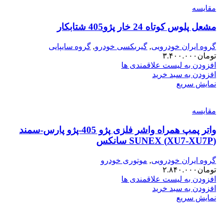
مقایسه
مشعل پلوس کوتاه 24 خار پژو405 شتابکار
گروه ایران خودرویی
,
گیربکسی خودرو
,
گروه سایپایی
تومان
۳.۴۰۰.۰۰۰
افزودن به لیست علاقمندی ها
افزودن به سبد خرید
نمایش سریع
مقایسه
واتر پمپ همراه واشر فلزی پژو 405-پژو پارس-سمند
(XU7-XU7P) SUNEX سانکس
گروه ایران خودرویی
,
موتوری خودرو
تومان
۲.۸۴۰.۰۰۰
افزودن به لیست علاقمندی ها
افزودن به سبد خرید
نمایش سریع