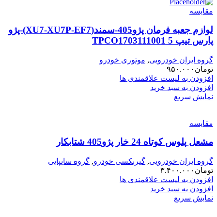
مقایسه
لوازم جعبه فرمان پژو405-سمند(XU7-XU7P-EF7)-پژو
پارس تیپ 5 TPCO1703111001
گروه ایران خودرویی
,
موتوری خودرو
تومان
۹۵۰.۰۰۰
افزودن به لیست علاقمندی ها
افزودن به سبد خرید
نمایش سریع
مقایسه
مشعل پلوس کوتاه 24 خار پژو405 شتابکار
گروه ایران خودرویی
,
گیربکسی خودرو
,
گروه سایپایی
تومان
۳.۴۰۰.۰۰۰
افزودن به لیست علاقمندی ها
افزودن به سبد خرید
نمایش سریع