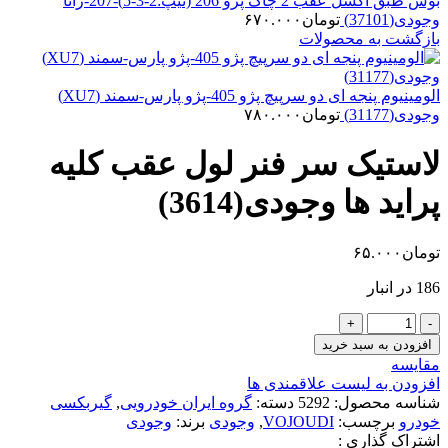
بوش طبق اکسل عقب 2 چاک پژو 206 (تیپ:2-3-5)-207-رانا
وجودی(37101)
تومان
۶۷۰.۰۰۰
بازگشت به محصولات
الومینیوم پنجه ای دو سرپیچ پژو 405-پژو پارس-سمند (XU7)
وجودی(31177)
تومان
۷۸۰.۰۰۰
لاستیک سر فنر لول عقب کلیه
پراید ها وجودی(3614)
تومان
۶۵.۰۰۰
186 در انبار
لاستیک
سر
افزودن به سبد خرید
فنر
مقایسه
لول
افزودن به لیست علاقمندی ها
عقب
شناسه محصول:
5292
دسته:
گروه ایران خودرویی
,
گیربکسی
کلیه
خودرو
برچسب:
VOJOUDI
,
وجودی
برند:
وجودی
پراید
اشتراک گذاری :