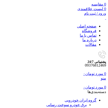
0
مقایسه
0
لیست علاقمندی
ورود / ثبت نام
صفحه اصلی
فروشگاه
تماس با ما
درباره ما
مقالات
پشتیبانی 24/7
09376812469
0
مورد
تومان
۰
منو
0
مورد
تومان
۰
دسته‌بندی‌ها
گروه ایران خودرویی
برق خودرو سوخت رسانی