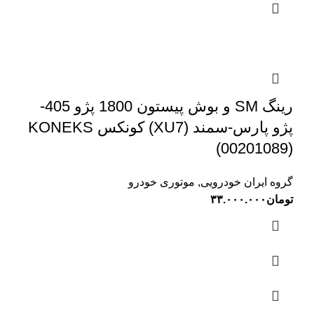
رینگ SM و بوش پیستون 1800 پژو 405-
پژو پارس-سمند (XU7) کونکس KONEKS
(00201089)
گروه ایران خودرویی
,
موتوری خودرو
تومان
۳۳.۰۰۰.۰۰۰