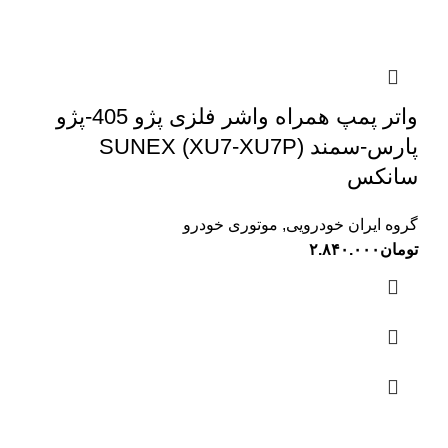
واتر پمپ همراه واشر فلزی پژو 405-پژو
پارس-سمند (XU7-XU7P) SUNEX
سانکس
گروه ایران خودرویی
,
موتوری خودرو
تومان
۲.۸۴۰.۰۰۰