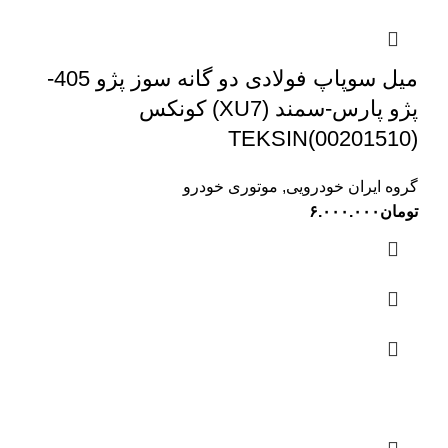
میل سوپاپ فولادی دو گانه سوز پژو 405-
پژو پارس-سمند (XU7) کونکس
TEKSIN(00201510)
گروه ایران خودرویی
,
موتوری خودرو
تومان
۶.۰۰۰.۰۰۰