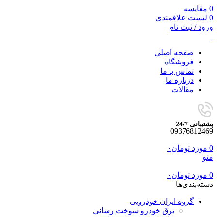
0
مقایسه
0
لیست علاقمندی
ورود / ثبت نام
صفحه اصلی
فروشگاه
تماس با ما
درباره ما
مقالات
پشتیبانی 24/7
09376812469
0
مورد
تومان
۰
منو
0
مورد
تومان
۰
دسته‌بندی‌ها
گروه ایران خودرویی
برق خودرو سوخت رسانی