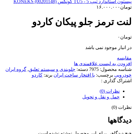
پیستون استاندارد تیپ 5 - TU5 کونکس KONEKS (00201148)
تومان
۱۶.۰۰۰.۰۰۰
لنت ترمز جلو پیکان کاردو
تومان
۰
در انبار موجود نمی باشد
مقایسه
افزودن به لیست علاقمندی ها
شناسه محصول:
7975
دسته:
جلوبندی و سیستم تعلیق
,
گروه ایران
خودرویی
برچسب:
با افتخار ساخت ایران
برند:
کاردو
اشتراک گذاری :
نظرات (0)
حمل و نقل و تحویل
نظرات (0)
دیدگاهها
هیچ دیدگاهی برای این محصول نوشته نشده است.