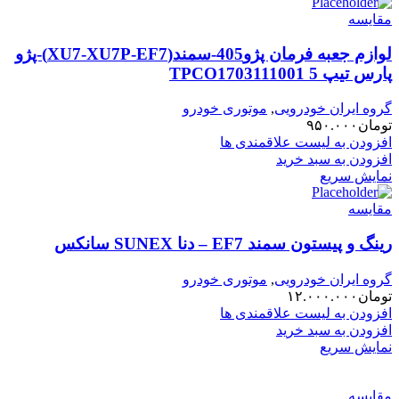
مقایسه
لوازم جعبه فرمان پژو405-سمند(XU7-XU7P-EF7)-پژو
پارس تیپ 5 TPCO1703111001
گروه ایران خودرویی
,
موتوری خودرو
تومان
۹۵۰.۰۰۰
افزودن به لیست علاقمندی ها
افزودن به سبد خرید
نمایش سریع
مقایسه
رینگ و پیستون سمند EF7 – دنا SUNEX سانکس
گروه ایران خودرویی
,
موتوری خودرو
تومان
۱۲.۰۰۰.۰۰۰
افزودن به لیست علاقمندی ها
افزودن به سبد خرید
نمایش سریع
مقایسه