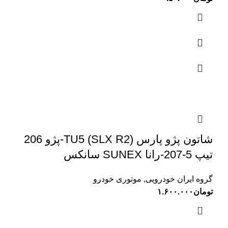
شاتون پژو پارس (SLX R2) TU5-پژو 206
تیپ 5-207-رانا SUNEX سانکس
گروه ایران خودرویی
,
موتوری خودرو
تومان
۱.۶۰۰.۰۰۰