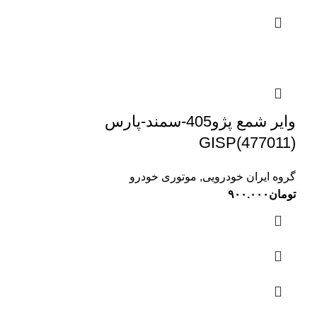
وایر شمع پژو405-سمند-پارس
GISP(477011)
گروه ایران خودرویی
,
موتوری خودرو
تومان
۹۰۰.۰۰۰