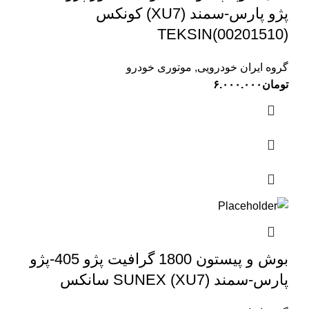
پژو پارس-سمند (XU7) کونکس
TEKSIN(00201510)
گروه ایران خودرویی
,
موتوری خودرو
تومان
۶.۰۰۰.۰۰۰
بوش و پیستون 1800 گرافیت پژو 405-پژو
پارس-سمند (XU7) SUNEX سانکس