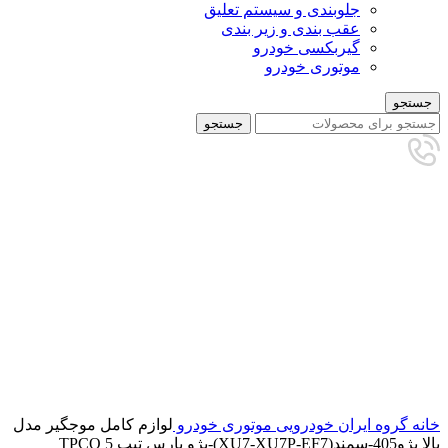
جلوبندی و سیستم تعلیق
عقب بندی و زیر بندی
گیربکسی خودرو
موتوری خودرو
جستجو
جستجو
برای بزرگنمایی کلیک کنید
خانه
گروه ایران خودرویی
موتوری خودرو
لوازم کامل موجگیر مدل
بالا پژو405-سمند(XU7-XU7P-EF7)-پژو پارس تیپ 5 TPCO