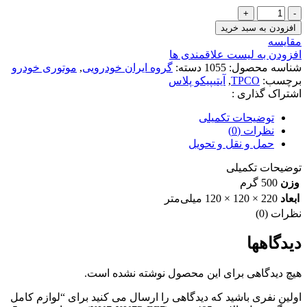
لوازم
کامل
افزودن به سبد خرید
موجگیر
مقایسه
مدل
افزودن به لیست علاقمندی ها
بالا
شناسه محصول:
1055
دسته:
گروه ایران خودرویی
,
موتوری خودرو
پژو405-
برچسب:
TPCO
,
آیتیپیکو پلاس
سمند(XU7-
اشتراک گذاری :
XU7P-
EF7)-
توضیحات تکمیلی
پژو
نظرات (0)
پارس
حمل و نقل و تحویل
تیپ
5
توضیحات تکمیلی
TPCO
وزن
500 گرم
(1903109007)
ابعاد
220 × 120 × 120 میلی‌متر
عدد
نظرات (0)
دیدگاهها
هیچ دیدگاهی برای این محصول نوشته نشده است.
اولین نفری باشید که دیدگاهی را ارسال می کنید برای “لوازم کامل