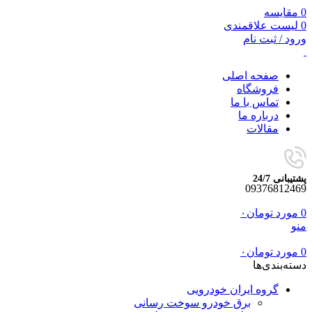
0
مقایسه
0
لیست علاقمندی
ورود / ثبت نام
صفحه اصلی
فروشگاه
تماس با ما
درباره ما
مقالات
پشتیبانی 24/7
09376812469
0
مورد
تومان
۰
منو
0
مورد
تومان
۰
دسته‌بندی‌ها
گروه ایران خودرویی
برق خودرو سوخت رسانی