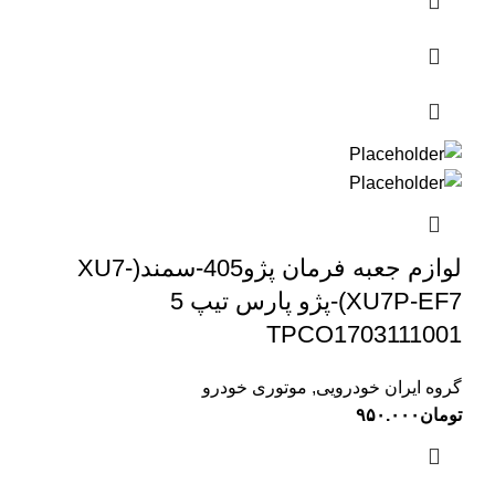
لوازم جعبه فرمان پژو405-سمند(XU7-
XU7P-EF7)-پژو پارس تیپ 5
TPCO1703111001
گروه ایران خودرویی
,
موتوری خودرو
تومان
۹۵۰.۰۰۰