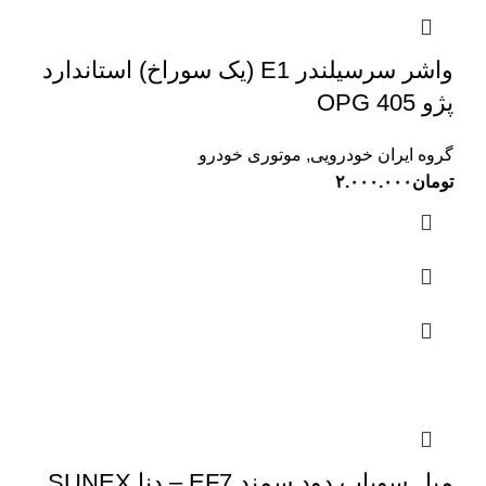
واشر سرسیلندر E1 (یک سوراخ) استاندارد
پژو 405 OPG
گروه ایران خودرویی
,
موتوری خودرو
تومان
۲.۰۰۰.۰۰۰
میل سوپاپ دود سمند EF7 – دنا SUNEX