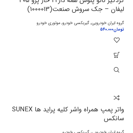
گردگیر نانو پلوس لقمه دار22 خار پژو 405 –
لیفان – جک سروش صنعت(1000013)
گروه ایران خودرویی
,
گیربکسی خودرو
,
موتوری خودرو
تومان
۵۴۰.۰۰۰
واتر پمپ همراه واشر کلیه پراید ها SUNEX
سانکس
گروه ایران خودرویی
,
گیربکسی خودرو