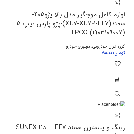
لوازم کامل موجگیر مدل بالا پژو405-
سمند(XU7-XU7P-EF7)-پژو پارس تیپ 5
TPCO (1903109007)
گروه ایران خودرویی
,
موتوری خودرو
تومان
۶۰۰.۰۰۰
رینگ و پیستون سمند EF7 – دنا SUNEX