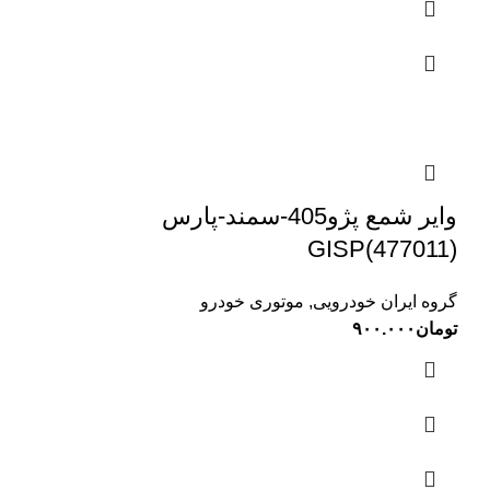
وایر شمع پژو405-سمند-پارس
GISP(477011)
گروه ایران خودرویی
,
موتوری خودرو
تومان
۹۰۰.۰۰۰