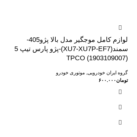
لوازم کامل موجگیر مدل بالا پژو405-
سمند(XU7-XU7P-EF7)-پژو پارس تیپ 5
TPCO (1903109007)
گروه ایران خودرویی
,
موتوری خودرو
تومان
۶۰۰.۰۰۰