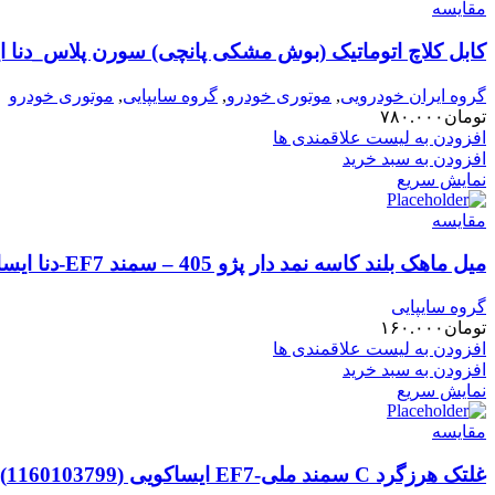
مقایسه
کابل کلاچ اتوماتیک (بوش مشکی پانچی) سورن پلاس_دنا ایساکویی (9
گروه ایران خودرویی
,
موتوری خودرو
,
گروه سایپایی
,
موتوری خودرو
تومان
۷۸۰.۰۰۰
افزودن به لیست علاقمندی ها
افزودن به سبد خرید
نمایش سریع
مقایسه
میل ماهک بلند کاسه نمد دار پژو 405 – سمند EF7-دنا ایساکویی1780104299
گروه سایپایی
تومان
۱۶۰.۰۰۰
افزودن به لیست علاقمندی ها
افزودن به سبد خرید
نمایش سریع
مقایسه
غلتک هرزگرد C سمند ملی-EF7 ایساکویی (1160103799)