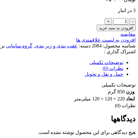
3 در انبار
محور
(فولی)
افزودن به سبد خرید
(توپی)
مقایسه
چرخ
افزودن به لیست علاقمندی ها
عقب
شناسه محصول:
2084
دسته:
عقب بندی و زیر بندی
,
گروه سایپایی
بر
جدید
اشتراک گذاری :
پراید
عظام
توضیحات تکمیلی
3112010
نظرات (0)
عدد
حمل و نقل و تحویل
توضیحات تکمیلی
وزن
850 گرم
ابعاد
220 × 120 × 120 میلی‌متر
نظرات (0)
دیدگاهها
هیچ دیدگاهی برای این محصول نوشته نشده است.