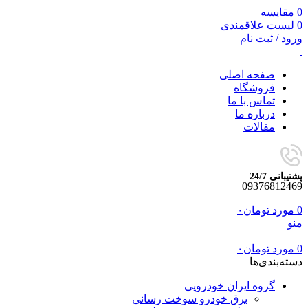
0
مقایسه
0
لیست علاقمندی
ورود / ثبت نام
صفحه اصلی
فروشگاه
تماس با ما
درباره ما
مقالات
پشتیبانی 24/7
09376812469
0
مورد
تومان
۰
منو
0
مورد
تومان
۰
دسته‌بندی‌ها
گروه ایران خودرویی
برق خودرو سوخت رسانی