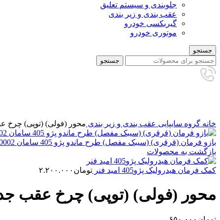
جلوبندی و سیستم تعلیق
عقب بندی و زیر بندی
گیربکسی خودرو
موتوری خودرو
جستجو
جستجو
برای بزرگنمایی کلیک کنید
خانه
گروه سایپایی
عقب بندی و زیر بندی
محور (فولی) (توپی) چرخ عقب جد
بازو فرمان (قرقری) (سیبک مفصل) طرح ماندو پژو 405 سامان 30300200002
بازگشت به محصولات
کمک فرمان هیدرولیک پژو405 امید فنر
تومان
۲.۲۰۰.۰۰۰
محور (فولی) (توپی) چرخ عقب جدید پرا
تومان
۶۵۰.۰۰۰