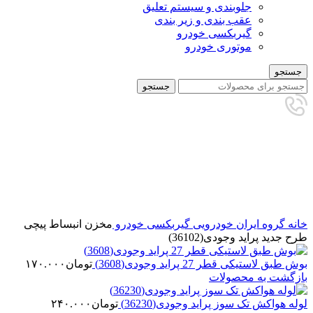
جلوبندی و سیستم تعلیق
عقب بندی و زیر بندی
گیربکسی خودرو
موتوری خودرو
جستجو
جستجو
برای بزرگنمایی کلیک کنید
خانه
گروه ایران خودرویی
گیربکسی خودرو
مخزن انبساط پیچی
طرح جدید پراید وجودی(36102)
بوش طبق لاستیکی قطر 27 پراید وجودی(3608)
تومان
۱۷۰.۰۰۰
بازگشت به محصولات
لوله هواکش تک سوز پراید وجودی(36230)
تومان
۲۴۰.۰۰۰