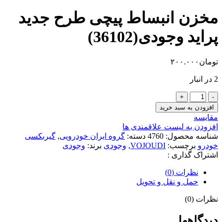
مخزن انبساط پیچی طرح جدید
پراید وجودی(36102)
تومان
۲۰۰.۰۰۰
2 در انبار
مخزن
انبساط
افزودن به سبد خرید
پیچی
مقایسه
طرح
افزودن به لیست علاقمندی ها
جدید
شناسه محصول:
4760
دسته:
گروه ایران خودرویی
,
گیربکسی
پراید
خودرو
برچسب:
VOJOUDI
,
وجودی
برند:
وجودی
وجودی(36102)
اشتراک گذاری :
عدد
نظرات (0)
حمل و نقل و تحویل
نظرات (0)
دیدگاهها