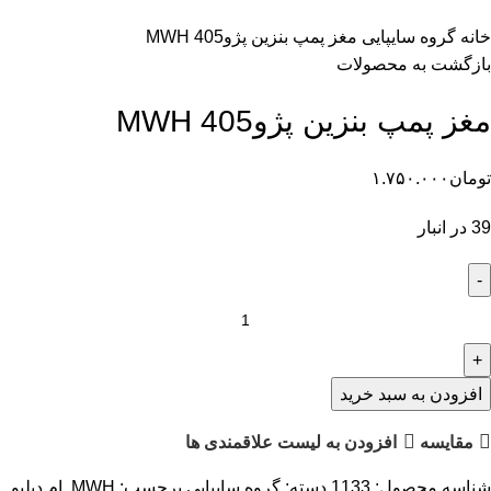
خانه
گروه سایپایی
مغز پمپ بنزین پژو405 MWH
بازگشت به محصولات
مغز پمپ بنزین پژو405 MWH
تومان
۱.۷۵۰.۰۰۰
39 در انبار
غز
مپ
نزین
پژو405
افزودن به سبد خرید
MW
مقایسه
افزودن به لیست علاقمندی ها
دد
شناسه محصول:
1133
دسته:
گروه سایپایی
برچسب:
MWH
,
ام دبلیو