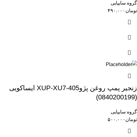
گروه سایپایی
تومان
۴۹۰.۰۰۰
زنجیر پمپ روغن پژوXUP-XU7-405 ایساکویی
(0840200199)
گروه سایپایی
تومان
۵۰۰.۰۰۰